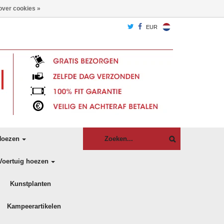
over cookies »
EUR
oezen
Voertuig hoezen
Kunstplanten
Kampeerartikelen