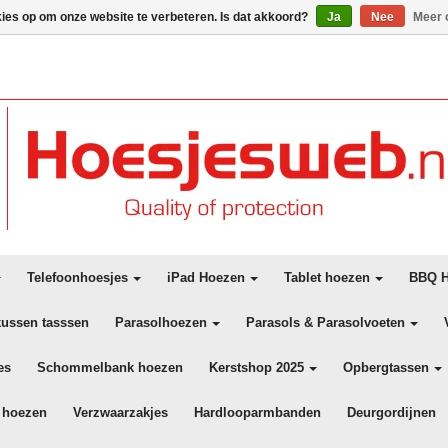
kies op om onze website te verbeteren. Is dat akkoord?
Ja
Nee
Meer 
Telefoonhoesjes
iPad Hoezen
Tablet hoezen
BBQ H
kussen tasssen
Parasolhoezen
Parasols & Parasolvoeten
es
Schommelbank hoezen
Kerstshop 2025
Opbergtassen
 hoezen
Verzwaarzakjes
Hardlooparmbanden
Deurgordijnen