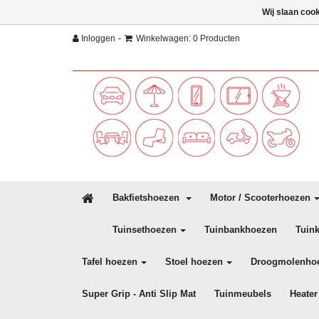
Wij slaan coo
-
Inloggen
Winkelwagen: 0 Producten
Bakfietshoezen
Motor / Scooterhoezen
Tuinsethoezen
Tuinbankhoezen
Tuin
Tafel hoezen
Stoel hoezen
Droogmolenho
Super Grip - Anti Slip Mat
Tuinmeubels
Heater