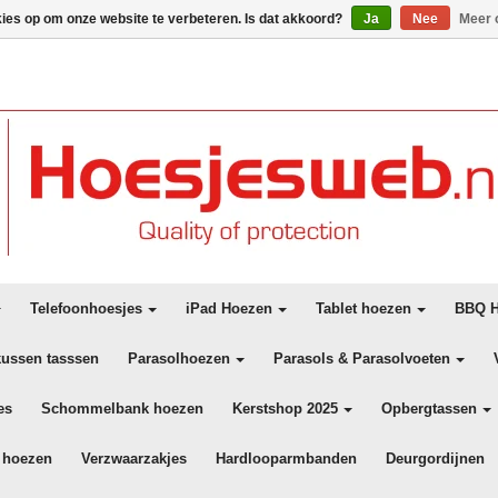
kies op om onze website te verbeteren. Is dat akkoord?
Ja
Nee
Meer 
Telefoonhoesjes
iPad Hoezen
Tablet hoezen
BBQ H
kussen tasssen
Parasolhoezen
Parasols & Parasolvoeten
es
Schommelbank hoezen
Kerstshop 2025
Opbergtassen
 hoezen
Verzwaarzakjes
Hardlooparmbanden
Deurgordijnen