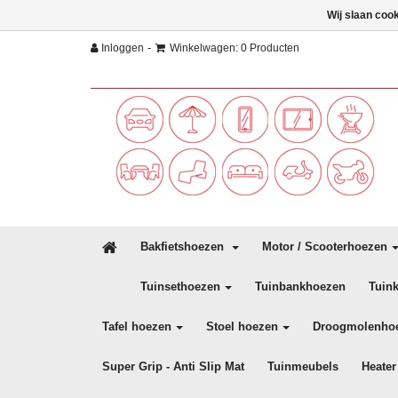
Wij slaan coo
-
Inloggen
Winkelwagen: 0 Producten
Bakfietshoezen
Motor / Scooterhoezen
Tuinsethoezen
Tuinbankhoezen
Tuin
Tafel hoezen
Stoel hoezen
Droogmolenho
Super Grip - Anti Slip Mat
Tuinmeubels
Heater