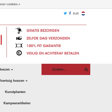
over cookies »
EUR
oezen
Voertuig hoezen
Kunstplanten
Kampeerartikelen