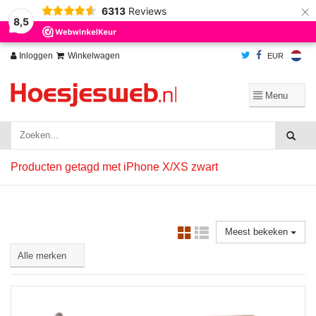
×
6313
Reviews
Wij slaan cookies op om onze website te verbeteren. Is dat akkoord?
Ja
8,5
Nee
Meer over cookies »
Inloggen
Winkelwagen
EUR
Producten getagd met iPhone X/XS zwart
Meest bekeken