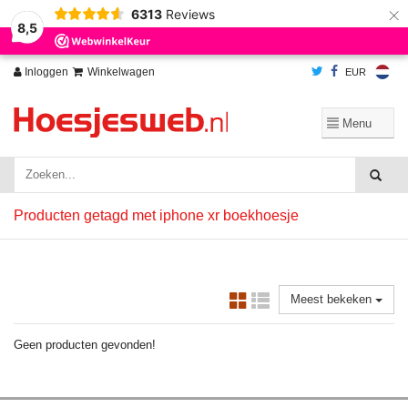
×
6313
Reviews
Wij slaan cookies op om onze website te verbeteren. Is dat akkoord?
Ja
8,5
Nee
Meer over cookies »
Inloggen
Winkelwagen
EUR
Producten getagd met iphone xr boekhoesje
Meest bekeken
Geen producten gevonden!