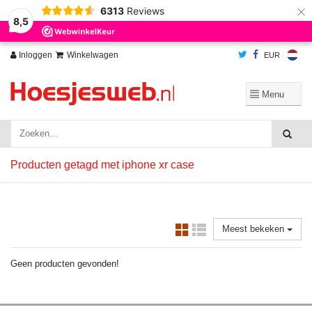
×
6313
Reviews
Wij slaan cookies op om onze website te verbeteren. Is dat akkoord?
Ja
8,5
Nee
Meer over cookies »
Inloggen
Winkelwagen
EUR
Producten getagd met iphone xr case
Meest bekeken
Geen producten gevonden!