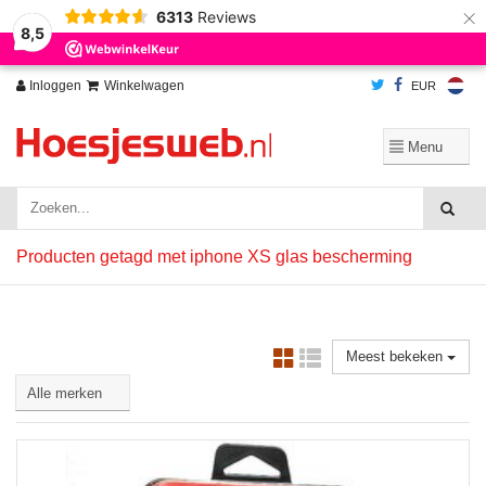
×
6313
Reviews
Wij slaan cookies op om onze website te verbeteren. Is dat akkoord?
Ja
8,5
Nee
Meer over cookies »
Inloggen
Winkelwagen
EUR
Producten getagd met iphone XS glas bescherming
Meest bekeken