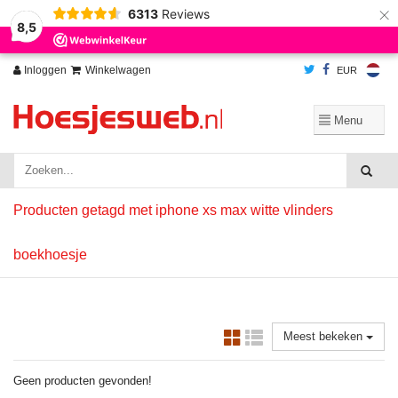
×
6313
Reviews
Wij slaan cookies op om onze website te verbeteren. Is dat akkoord?
Ja
8,5
Nee
Meer over cookies »
Inloggen
Winkelwagen
EUR
Producten getagd met iphone xs max witte vlinders
boekhoesje
Meest bekeken
Geen producten gevonden!