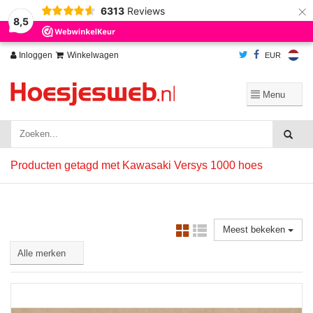
×
6313
Reviews
Wij slaan cookies op om onze website te verbeteren. Is dat akkoord?
Ja
8,5
Nee
Meer over cookies »
Inloggen
Winkelwagen
EUR
Producten getagd met Kawasaki Versys 1000 hoes
Meest bekeken