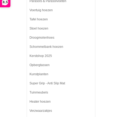
Parasols & Parasolvoeten
8,5
Voertuig hoezen
Tafel hoezen
Stoel hoezen
Droogmolenhoes
Schommelbank hoezen
Kerstshop 2025
Opbergtassen
Kunstplanten
Super Grip - Anti Slip Mat
Tuinmeubels
Heater hoezen
Verzwaarzakjes