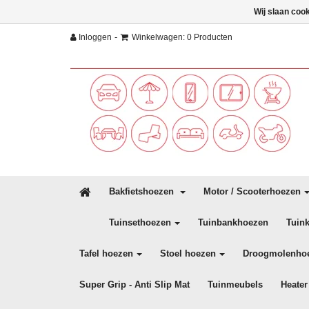
Wij slaan coo
-
Inloggen
Winkelwagen: 0 Producten
Bakfietshoezen
Motor / Scooterhoezen
Tuinsethoezen
Tuinbankhoezen
Tuin
Tafel hoezen
Stoel hoezen
Droogmolenho
Super Grip - Anti Slip Mat
Tuinmeubels
Heater