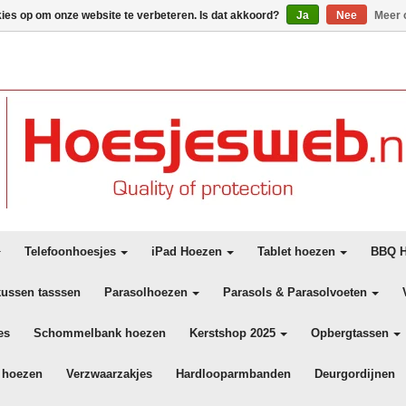
kies op om onze website te verbeteren. Is dat akkoord?
Ja
Nee
Meer 
Telefoonhoesjes
iPad Hoezen
Tablet hoezen
BBQ H
kussen tasssen
Parasolhoezen
Parasols & Parasolvoeten
es
Schommelbank hoezen
Kerstshop 2025
Opbergtassen
 hoezen
Verzwaarzakjes
Hardlooparmbanden
Deurgordijnen