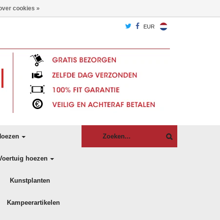
over cookies »
EUR
oezen
Voertuig hoezen
Kunstplanten
Kampeerartikelen