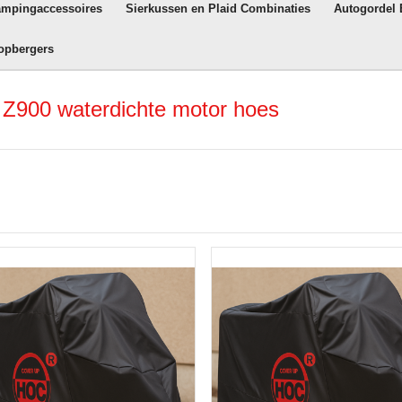
ampingaccessoires
Sierkussen en Plaid Combinaties
Autogordel
opbergers
Z900 waterdichte motor hoes