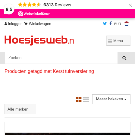
×
6313
Reviews
Wij slaan cookies op om onze website te verbeteren. Is dat akkoord?
Ja
8,5
Nee
Meer over cookies »
Inloggen
Winkelwagen
EUR
Producten getagd met Kerst tuinversiering
Meest bekeken