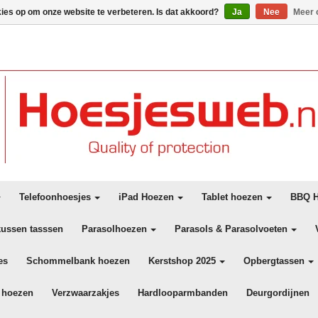
kies op om onze website te verbeteren. Is dat akkoord?
Ja
Nee
Meer 
Telefoonhoesjes
iPad Hoezen
Tablet hoezen
BBQ H
kussen tasssen
Parasolhoezen
Parasols & Parasolvoeten
es
Schommelbank hoezen
Kerstshop 2025
Opbergtassen
 hoezen
Verzwaarzakjes
Hardlooparmbanden
Deurgordijnen