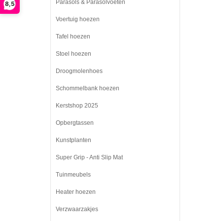
Parasols & Parasolvoeten
8,5
Voertuig hoezen
Tafel hoezen
Stoel hoezen
Droogmolenhoes
Schommelbank hoezen
Kerstshop 2025
Opbergtassen
Kunstplanten
Super Grip - Anti Slip Mat
Tuinmeubels
Heater hoezen
Verzwaarzakjes