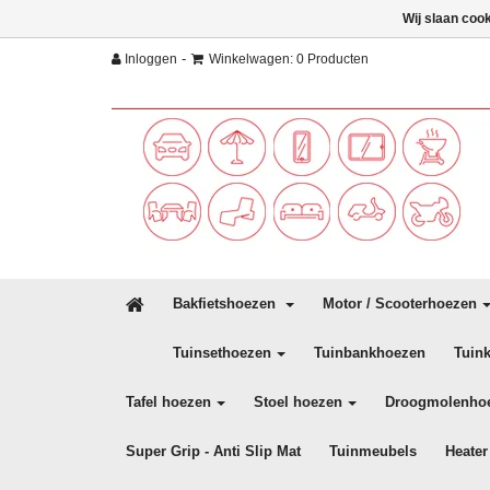
Wij slaan coo
-
Inloggen
Winkelwagen: 0 Producten
Bakfietshoezen
Motor / Scooterhoezen
Tuinsethoezen
Tuinbankhoezen
Tuin
Tafel hoezen
Stoel hoezen
Droogmolenho
Super Grip - Anti Slip Mat
Tuinmeubels
Heater