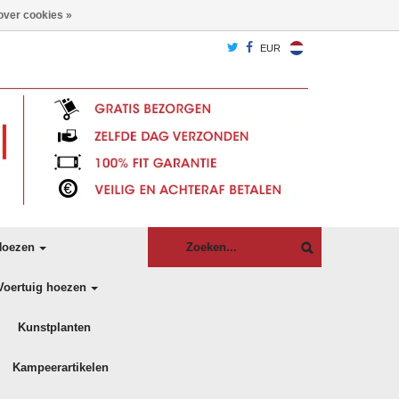
over cookies »
EUR
oezen
Voertuig hoezen
Kunstplanten
Kampeerartikelen