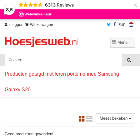
×
6313
Reviews
Wij slaan cookies op om onze website te verbeteren. Is dat akkoord?
Ja
8,5
Nee
Meer over cookies »
Inloggen
Winkelwagen
EUR
Producten getagd met leren portemonnee Samsung
Galaxy S20
Meest bekeken
Geen producten gevonden!