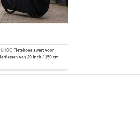
UHOC Fietshoes zwart voor
derfietsen van 20 inch / 150 cm
x60x85) - Fiets Hoes in maat S /
Leeftijdscategorie 6-8 jaar