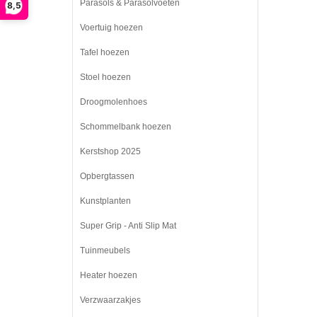
Parasols & Parasolvoeten
8,5
Voertuig hoezen
Tafel hoezen
Stoel hoezen
Droogmolenhoes
Schommelbank hoezen
Kerstshop 2025
Opbergtassen
Kunstplanten
Super Grip - Anti Slip Mat
Tuinmeubels
Heater hoezen
Verzwaarzakjes