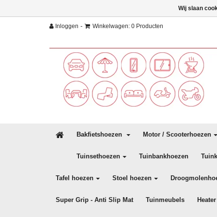
Wij slaan coo
-
Inloggen
Winkelwagen: 0 Producten
Bakfietshoezen
Motor / Scooterhoezen
Tuinsethoezen
Tuinbankhoezen
Tuin
Tafel hoezen
Stoel hoezen
Droogmolenho
Super Grip - Anti Slip Mat
Tuinmeubels
Heater