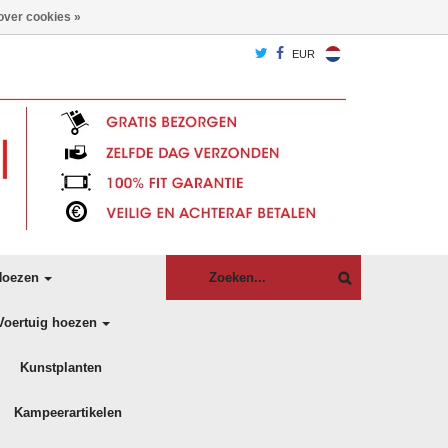
over cookies »
EUR
oezen
Voertuig hoezen
Kunstplanten
Kampeerartikelen