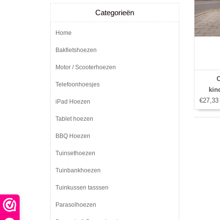
Categorieën
Home
Bakfietshoezen
Motor / Scooterhoezen
C
Telefoonhoesjes
kin
€27,33
(170
iPad Hoezen
Tablet hoezen
BBQ Hoezen
Tuinsethoezen
Tuinbankhoezen
Tuinkussen tasssen
Parasolhoezen