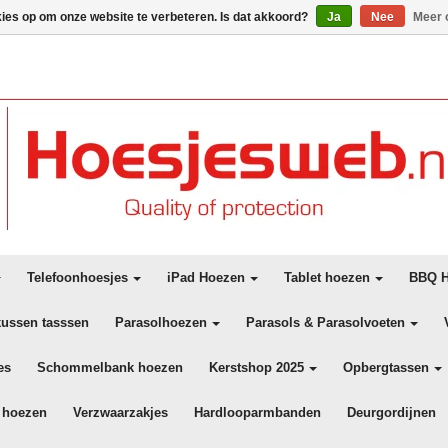
kies op om onze website te verbeteren. Is dat akkoord?
Ja
Nee
Meer 
Telefoonhoesjes
iPad Hoezen
Tablet hoezen
BBQ H
kussen tasssen
Parasolhoezen
Parasols & Parasolvoeten
es
Schommelbank hoezen
Kerstshop 2025
Opbergtassen
 hoezen
Verzwaarzakjes
Hardlooparmbanden
Deurgordijnen