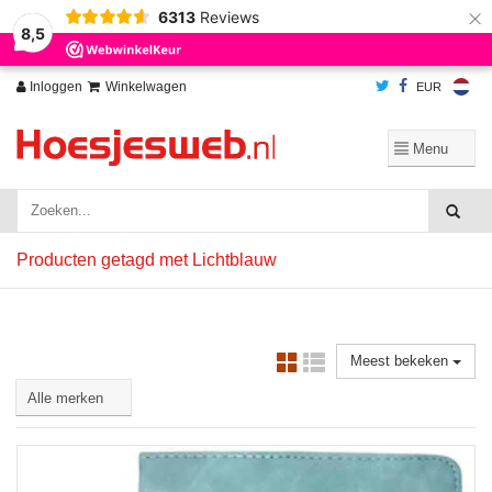
×
6313
Reviews
Wij slaan cookies op om onze website te verbeteren. Is dat akkoord?
Ja
8,5
Nee
Meer over cookies »
Inloggen
Winkelwagen
EUR
Producten getagd met Lichtblauw
Meest bekeken