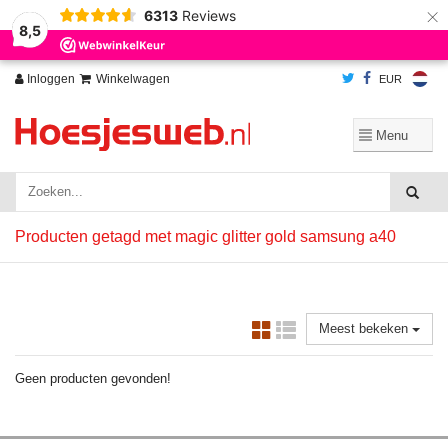
×
6313
Reviews
Wij slaan cookies op om onze website te verbeteren. Is dat akkoord?
Ja
8,5
Nee
Meer over cookies »
Inloggen
Winkelwagen
EUR
Producten getagd met magic glitter gold samsung a40
Meest bekeken
Geen producten gevonden!