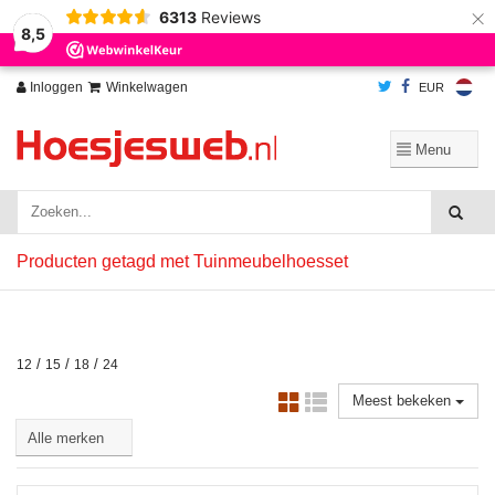
×
6313
Reviews
Wij slaan cookies op om onze website te verbeteren. Is dat akkoord?
Ja
8,5
Nee
Meer over cookies »
Inloggen
Winkelwagen
EUR
Producten getagd met Tuinmeubelhoesset
/
/
/
12
15
18
24
Meest bekeken