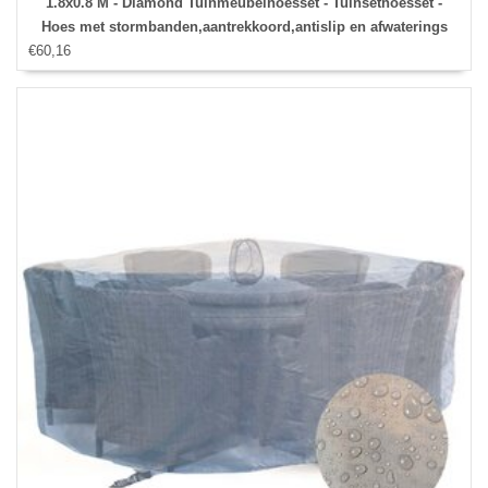
1.8x0.8 M - Diamond Tuinmeubelhoesset - Tuinsethoesset -
Hoes met stormbanden,aantrekkoord,antislip en afwaterings
€60,16
HOCCIE