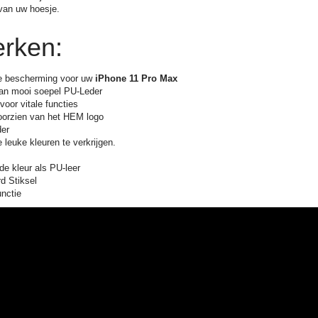
 van uw hoesje.
rken:
e bescherming voor uw
iPhone 11 Pro Max
an mooi soepel PU-Leder
oor vitale functies
oorzien van het HEM logo
er
 leuke kleuren te verkrijgen.
de kleur als PU-leer
d Stiksel
unctie