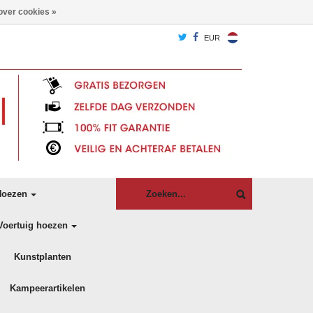
over cookies »
EUR
oezen
Voertuig hoezen
Kunstplanten
Kampeerartikelen