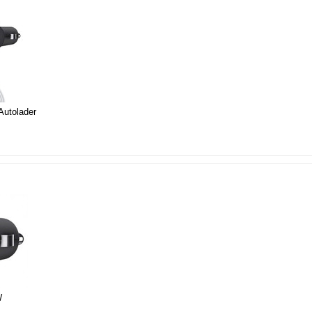
Autolader
W