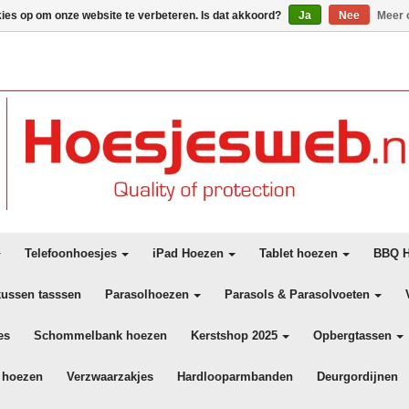
kies op om onze website te verbeteren. Is dat akkoord?
Ja
Nee
Meer 
Telefoonhoesjes
iPad Hoezen
Tablet hoezen
BBQ H
kussen tasssen
Parasolhoezen
Parasols & Parasolvoeten
es
Schommelbank hoezen
Kerstshop 2025
Opbergtassen
 hoezen
Verzwaarzakjes
Hardlooparmbanden
Deurgordijnen