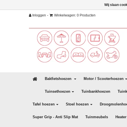
Wij slaan coo
-
Inloggen
Winkelwagen: 0 Producten
Bakfietshoezen
Motor / Scooterhoezen
Tuinsethoezen
Tuinbankhoezen
Tuin
Tafel hoezen
Stoel hoezen
Droogmolenho
Super Grip - Anti Slip Mat
Tuinmeubels
Heater