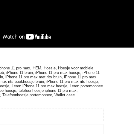
iphone 11 pro max,
HEM,
Hoesje,
Hoesje voor mobiele
eb,
iPhone 11 bruin,
iPhone 11 pro max hoesje,
iPhone 11
in,
iPhone 11 pro max met rits bruin,
iPhone 11 pro max
max rits boekhoesje bruin,
iPhone 11 pro max rits hoesje,
hoesje,
Leren iPhone 11 pro max hoesje,
Leren portemonnee
ee hoesje,
telefoonhoesje iphone 11 pro max,
r,
Telefoonhoesje portemonnee,
Wallet case