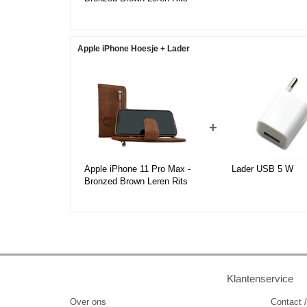
Portemonnee Hoesje -
Lederen Wallet Case TPU
meegekleurde binnenkant-
Book Case - Flip Cover -
Apple iPhone Hoesje + Lader
Boek - 360º beschermend
Telefoonhoesje
+
Apple iPhone 11 Pro Max -
Lader USB 5 W
Bronzed Brown Leren Rits
Portemonnee Hoesje -
Lederen Wallet Case TPU
meegekleurde binnenkant-
Book Case - Flip Cover -
Boek - 360º beschermend
Telefoonhoesje
Klantenservice
Over ons
Contact /