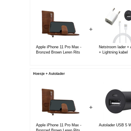
+
Apple iPhone 11 Pro Max -
Netstroom lader + 
Bronzed Brown Leren Rits
+ Lightning kabel
Portemonnee Hoesje -
Lederen Wallet Case TPU
meegekleurde binnenkant-
Book Case - Flip Cover -
Hoesje + Autolader
Boek - 360º beschermend
Telefoonhoesje
+
Apple iPhone 11 Pro Max -
Autolader USB 5 
Bronzed Brown Leren Rits