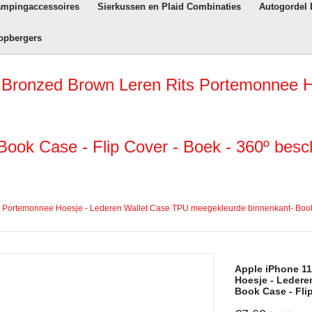
ampingaccessoires
Sierkussen en Plaid Combinaties
Autogordel
opbergers
 Bronzed Brown Leren Rits Portemonnee H
ook Case - Flip Cover - Boek - 360º bes
s Portemonnee Hoesje - Lederen Wallet Case TPU meegekleurde binnenkant- Book 
Apple iPhone 11
Hoesje - Ledere
Book Case - Fli