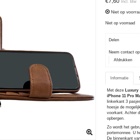
€7,60
Incl. btw
Niet op voorr
Niet op voorraad
Delen
Neem contact op 
Afdrukken
Informatie
Met deze
Luxury
iPhone 11 Pro M
linkerkant 3 pasje
hoesje de mogelijk
voorkant. Achter d
opbergen.
Zo wordt het gebru
portemonnee. U hoe
De binnenkant van 