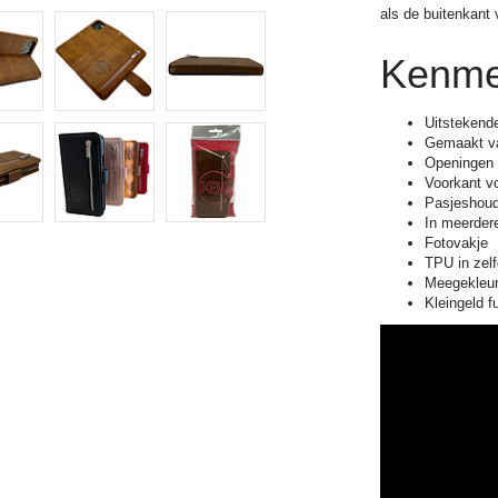
als de buitenkant
Kenme
Uitstekend
Gemaakt v
Openingen v
Voorkant v
Pasjeshoud
In meerdere
Fotovakje
TPU in zelf
Meegekleur
Kleingeld f