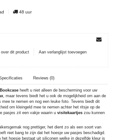
aad
48 uur
over dit product
Aan verlanglijst toevoegen
Specificaties
Reviews (0)
 Bookcase
heeft u niet alleen de bescherming voor uw
ax
, maar tevens biedt het u ook de mogelijkheid om aan de
s mee te nemen en nog een leuke foto. Tevens biedt dit
heid om kleingeld mee te nemen achter het ritsje op de
e pasjes zit een vakje waarin u
visitekaartjes
zou kunnen
ikersgemak nog prettiger, het dient zo als een soort van
ft niet bang te zijn dat het hoesje uw pasjes beschadigd.
het hoesje bestaat uit siliconen welke in dezelfde kleur is