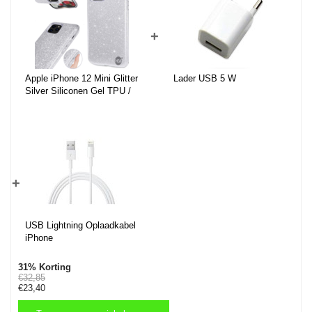
+
Apple iPhone 12 Mini Glitter
Lader USB 5 W
Silver Siliconen Gel TPU /
Back Cover / Hoesje
iPhone 12 Mini
+
USB Lightning Oplaadkabel
iPhone
31% Korting
€32,85
€23,40