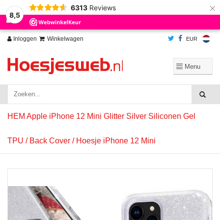
×
6313
Reviews
Wij slaan cookies op om onze website te verbeteren. Is dat akkoord?
Ja
8,5
Nee
Meer over cookies »
Inloggen
Winkelwagen
EUR
HEM Apple iPhone 12 Mini Glitter Silver Siliconen Gel
TPU / Back Cover / Hoesje iPhone 12 Mini