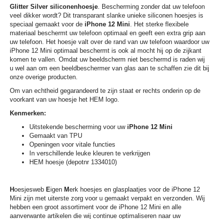
Glitter Silver siliconenhoesje
. Bescherming zonder dat uw telefoon
veel dikker wordt? Dit transparant slanke unieke siliconen hoesjes is
speciaal gemaakt voor de
iPhone 12 Mini
. Het sterke flexibele
materiaal beschermt uw telefoon optimaal en geeft een extra grip aan
uw telefoon. Het hoesje valt over de rand van uw telefoon waardoor uw
iPhone 12 Mini optimaal beschermt is ook al mocht hij op de zijkant
komen te vallen. Omdat uw beeldscherm niet beschermd is raden wij
u wel aan om een beeldbeschermer van glas aan te schaffen zie dit bij
onze overige producten.
Om van echtheid gegarandeerd te zijn staat er rechts onderin op de
voorkant van uw hoesje het HEM logo.
Kenmerken:
Uitstekende bescherming voor uw
iPhone 12 Mini
Gemaakt van TPU
Openingen voor vitale functies
In verschillende leuke kleuren te verkrijgen
HEM hoesje (depotnr 1334010)
H
oesjesweb
E
igen
M
erk hoesjes en glasplaatjes voor de iPhone 12
Mini zijn met uiterste zorg voor u gemaakt verpakt en verzonden. Wij
hebben een groot assortiment voor de iPhone 12 Mini en alle
aanverwante artikelen die wij continue optimaliseren naar uw