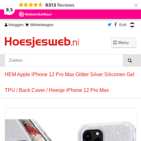
×
6313
Reviews
Wij slaan cookies op om onze website te verbeteren. Is dat akkoord?
Ja
8,5
Nee
Meer over cookies »
Inloggen
Winkelwagen
EUR
HEM Apple iPhone 12 Pro Max Glitter Silver Siliconen Gel
TPU / Back Cover / Hoesje iPhone 12 Pro Max