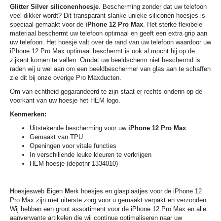
Glitter Silver siliconenhoesje
. Bescherming zonder dat uw telefoon
veel dikker wordt? Dit transparant slanke unieke siliconen hoesjes is
speciaal gemaakt voor de
iPhone 12 Pro Max
. Het sterke flexibele
materiaal beschermt uw telefoon optimaal en geeft een extra grip aan
uw telefoon. Het hoesje valt over de rand van uw telefoon waardoor uw
iPhone 12 Pro Max optimaal beschermt is ook al mocht hij op de
zijkant komen te vallen. Omdat uw beeldscherm niet beschermd is
raden wij u wel aan om een beeldbeschermer van glas aan te schaffen
zie dit bij onze overige Pro Maxducten.
Om van echtheid gegarandeerd te zijn staat er rechts onderin op de
voorkant van uw hoesje het HEM logo.
Kenmerken:
Uitstekende bescherming voor uw
iPhone 12 Pro Max
Gemaakt van TPU
Openingen voor vitale functies
In verschillende leuke kleuren te verkrijgen
HEM hoesje (depotnr 1334010)
H
oesjesweb
E
igen
M
erk hoesjes en glasplaatjes voor de iPhone 12
Pro Max zijn met uiterste zorg voor u gemaakt verpakt en verzonden.
Wij hebben een groot assortiment voor de iPhone 12 Pro Max en alle
aanverwante artikelen die wij continue optimaliseren naar uw