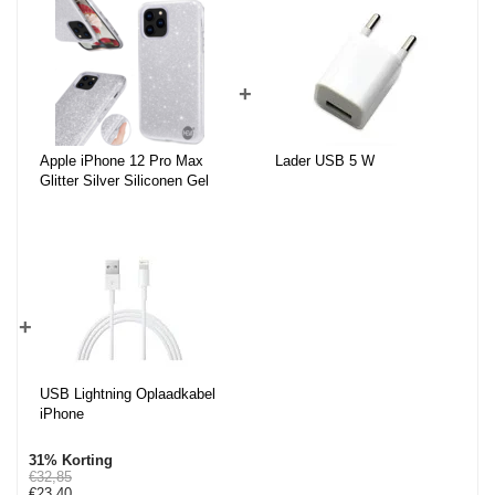
+
Apple iPhone 12 Pro Max
Lader USB 5 W
Glitter Silver Siliconen Gel
TPU / Back Cover / Hoesje
iPhone 12 Pro Max
+
USB Lightning Oplaadkabel
iPhone
31% Korting
€32,85
€23,40