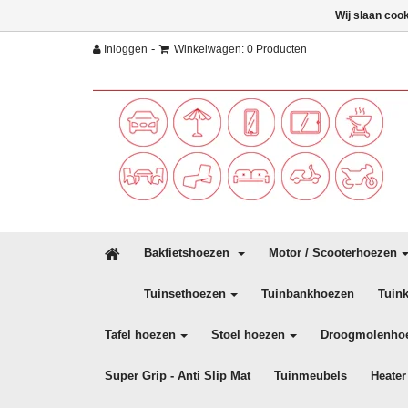
Wij slaan coo
-
Inloggen
Winkelwagen: 0 Producten
Bakfietshoezen
Motor / Scooterhoezen
Tuinsethoezen
Tuinbankhoezen
Tuin
Tafel hoezen
Stoel hoezen
Droogmolenho
Super Grip - Anti Slip Mat
Tuinmeubels
Heater