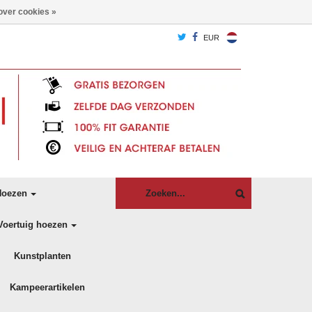
over cookies »
EUR
oezen
Voertuig hoezen
Kunstplanten
Kampeerartikelen