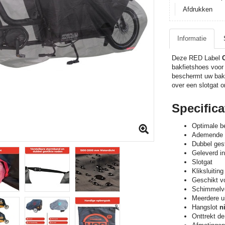
Afdrukken
Informatie
Deze RED Label
bakfietshoes voor 
beschermt uw bakf
over een slotgat 
Specifica
Optimale be
Ademende h
Dubbel ges
Geleverd i
Slotgat
Kliksluiting
Geschikt v
Schimmelvo
Meerdere ui
Hangslot
ni
Onttrekt de