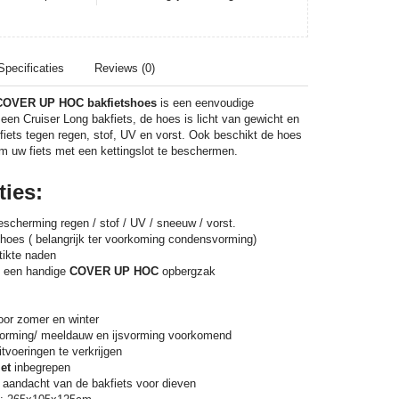
Specificaties
Reviews (0)
COVER UP HOC bakfietshoes
is een eenvoudige
een Cruiser Long bakfiets, de hoes is licht van gewicht en
iets tegen regen, stof, UV en vorst. Ook beschikt de hoes
om uw fiets met een kettingslot te beschermen.
ties:
scherming regen / stof / UV / sneeuw / vorst.
oes ( belangrijk ter voorkoming condensvorming)
tikte naden
n een handige
COVER UP HOC
opbergzak
oor zomer en winter
rming/ meeldauw en ijsvorming voorkomend
tvoeringen te verkrijgen
et
inbegrepen
 aandacht van de bakfiets voor dieven