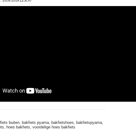
n: 265x105x125cm
fiets buiten,
bakfiets pyama,
bakfietshoes,
bakfietspyama,
ets,
hoes bakfiets,
voordelige hoes bakfiets