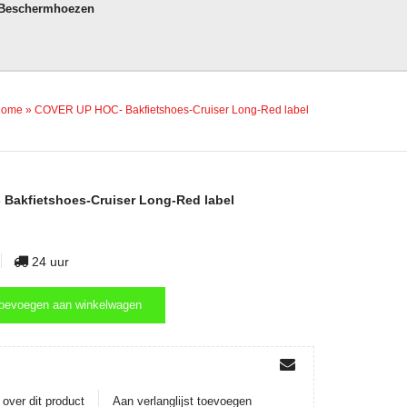
 Beschermhoezen
Home
»
COVER UP HOC- Bakfietshoes-Cruiser Long-Red label
Bakfietshoes-Cruiser Long-Red label
24 uur
oevoegen aan winkelwagen
oevoegen aan winkelwagen
over dit product
Aan verlanglijst toevoegen