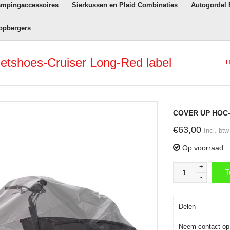
ampingaccessoires
Sierkussen en Plaid Combinaties
Autogordel
opbergers
shoes-Cruiser Long-Red label
COVER UP HOC- 
€63,00
Incl. btw
Op voorraad
+
T
-
T
Delen
Neem contact op 