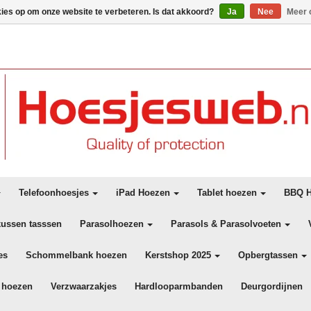
kies op om onze website te verbeteren. Is dat akkoord?
Ja
Nee
Meer 
Telefoonhoesjes
iPad Hoezen
Tablet hoezen
BBQ H
kussen tasssen
Parasolhoezen
Parasols & Parasolvoeten
es
Schommelbank hoezen
Kerstshop 2025
Opbergtassen
 hoezen
Verzwaarzakjes
Hardlooparmbanden
Deurgordijnen