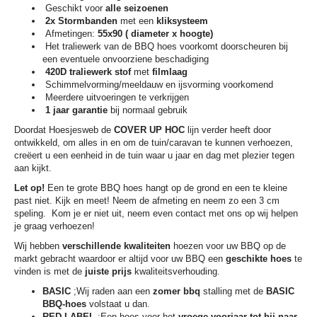
Geschikt voor
alle seizoenen
2x Stormbanden
met een
kliksysteem
Afmetingen:
55x90 ( diameter x hoogte)
Het traliewerk van de BBQ hoes voorkomt doorscheuren bij
een eventuele onvoorziene beschadiging
420D traliewerk stof
met
filmlaag
Schimmelvorming/meeldauw en ijsvorming voorkomend
Meerdere uitvoeringen te verkrijgen
1 jaar garantie
bij normaal gebruik
Doordat Hoesjesweb de
COVER UP HOC
lijn verder heeft door
ontwikkeld, om alles in en om de tuin/caravan te kunnen verhoezen,
creëert u een eenheid in de tuin waar u jaar en dag met plezier tegen
aan kijkt.
Let op!
Een te grote BBQ hoes hangt op de grond en een te kleine
past niet. Kijk en meet! Neem de afmeting en neem zo een 3 cm
speling. Kom je er niet uit, neem even contact met ons op wij helpen
je graag verhoezen!
Wij hebben
verschillende kwaliteiten
hoezen voor uw BBQ op de
markt gebracht waardoor er altijd voor uw BBQ een
geschikte hoes
te
vinden is met de
juiste prijs
kwaliteitsverhouding.
BASIC
;Wij raden aan een
zomer bbq
stalling met de
BASIC
BBQ-hoes
volstaat u dan.
RED LABEL
;Een hoes voor het
vroege voorjaar tot hij naar