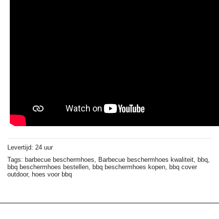
Levertijd: 24 uur
Tags:
barbecue beschermhoes,
Barbecue beschermhoes kwaliteit,
bbq,
bbq beschermhoes bestellen,
bbq beschermhoes kopen,
bbq cover
outdoor,
hoes voor bbq