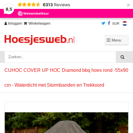
×
6313
Reviews
Wij slaan cookies op om onze website te verbeteren. Is dat akkoord?
Ja
8,5
Nee
Meer over cookies »
Inloggen
Winkelwagen
EUR
CUHOC COVER UP HOC Diamond bbq hoes rond -55x90
cm - Waterdicht met Stormbanden en Trekkoord