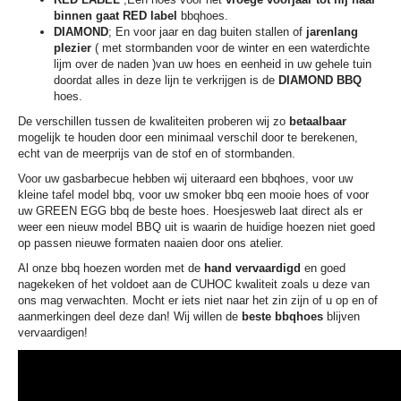
binnen gaat RED label
bbqhoes.
DIAMOND
; En voor jaar en dag buiten stallen of
jarenlang
plezier
( met stormbanden voor de winter en een waterdichte
lijm over de naden )van uw hoes en eenheid in uw gehele tuin
doordat alles in deze lijn te verkrijgen is de
DIAMOND BBQ
hoes.
De verschillen tussen de kwaliteiten proberen wij zo
betaalbaar
mogelijk te houden door een minimaal verschil door te berekenen,
echt van de meerprijs van de stof en of stormbanden.
Voor uw gasbarbecue hebben wij uiteraard een bbqhoes, voor uw
kleine tafel model bbq, voor uw smoker bbq een mooie hoes of voor
uw GREEN EGG bbq de beste hoes. Hoesjesweb laat direct als er
weer een nieuw model BBQ uit is waarin de huidige hoezen niet goed
op passen nieuwe formaten naaien door ons atelier.
Al onze bbq hoezen worden met de
hand vervaardigd
en goed
nagekeken of het voldoet aan de CUHOC kwaliteit zoals u deze van
ons mag verwachten. Mocht er iets niet naar het zin zijn of u op en of
aanmerkingen deel deze dan! Wij willen de
beste bbqhoes
blijven
vervaardigen!