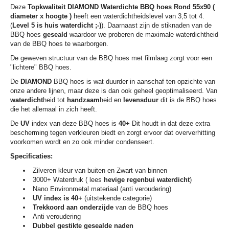
Deze
Topkwaliteit
DIAMOND Waterdichte
BBQ hoes Rond 55x90 (
diameter x hoogte )
heeft een waterdichtheidslevel van 3,5 tot 4.
(
Level 5 is huis waterdicht ;-)
). Daarnaast zijn de stiknaden van de
BBQ hoes
geseald
waardoor we proberen de maximale waterdichtheid
van de BBQ hoes te waarborgen.
De geweven structuur van de BBQ hoes met filmlaag zorgt voor een
"lichtere" BBQ hoes.
De
DIAMOND
BBQ hoes is wat duurder in aanschaf ten opzichte van
onze andere lijnen, maar deze is dan ook geheel geoptimaliseerd. Van
waterdicht
heid tot
handzaam
heid en
levensduur
dit is de BBQ hoes
die het allemaal in zich heeft.
De
UV
index van deze BBQ hoes is
40+
Dit houdt in dat deze extra
bescherming tegen verkleuren biedt en zorgt ervoor dat oververhitting
voorkomen wordt en zo ook minder condenseert.
Specificaties:
Zilveren kleur van buiten en Zwart van binnen
3000+ Waterdruk ( lees
hevige regenbui waterdicht
)
Nano Environmetal materiaal (anti veroudering)
UV index is 40+
(uitstekende categorie)
Trekkoord aan onderzijde
van de BBQ hoes
Anti veroudering
Dubbel gestikte gesealde naden