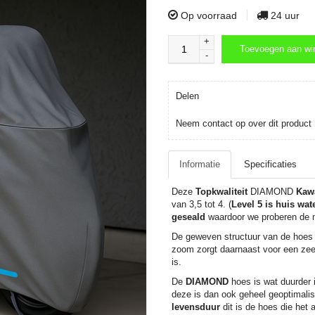
Op voorraad
24 uur
+
Toevoegen aan wi
-
Toevoegen aan wi
Delen
Neem contact op over dit product
Informatie
Specificaties
Deze
Topkwaliteit
DIAMOND
Kaw
van 3,5 tot 4. (
Level 5 is huis wate
geseald
waardoor we proberen de m
De geweven structuur van de hoes m
zoom zorgt daarnaast voor een ze
is.
De
DIAMOND
hoes is wat duurder 
deze is dan ook geheel geoptimali
levensduur
dit is de hoes die het 