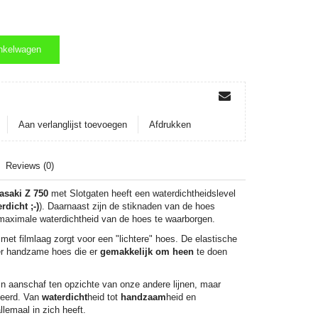
nkelwagen
nkelwagen
Aan verlanglijst toevoegen
Afdrukken
Reviews (0)
asaki Z 750
met Slotgaten heeft een waterdichtheidslevel
rdicht ;-)
). Daarnaast zijn de stiknaden van de hoes
aximale waterdichtheid van de hoes te waarborgen.
et filmlaag zorgt voor een "lichtere" hoes. De elastische
er handzame hoes die er
gemakkelijk om heen
te doen
in aanschaf ten opzichte van onze andere lijnen, maar
seerd. Van
waterdicht
heid tot
handzaam
heid en
allemaal in zich heeft.