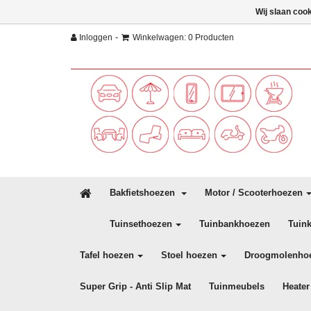
Wij slaan coo
-
Inloggen
Winkelwagen: 0 Producten
Bakfietshoezen
Motor / Scooterhoezen
Tuinsethoezen
Tuinbankhoezen
Tuin
Tafel hoezen
Stoel hoezen
Droogmolenho
Super Grip - Anti Slip Mat
Tuinmeubels
Heater