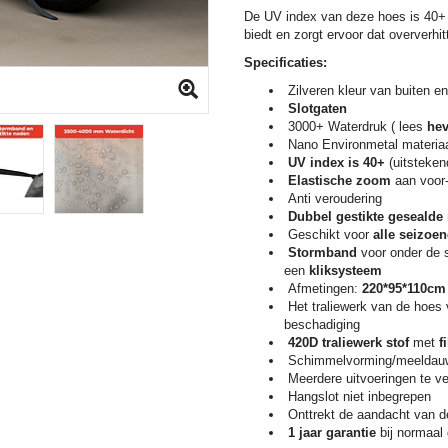
De UV index van deze hoes is 40+ 
biedt en zorgt ervoor dat oververh
Specificaties:
Zilveren kleur van buiten e
Slotgaten
3000+ Waterdruk ( lees
hev
Nano Environmetal materiaal
UV index is 40+
(uitsteken
E
lastische
zoom
aan voor
Anti veroudering
Dubbel gestikte gesealde
Geschikt voor
alle seizoe
Stormband
voor onder de s
een
kliksysteem
Afmetingen:
220*95*110cm 
Het traliewerk van de hoes
beschadiging
420D traliewerk stof
met
f
Schimmelvorming/meeldauw
Meerdere uitvoeringen te ve
Hangslot niet inbegrepen
Onttrekt de aandacht van d
1 jaar garantie
bij normaal 