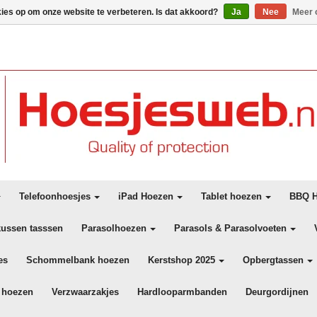
kies op om onze website te verbeteren. Is dat akkoord?
Ja
Nee
Meer 
Telefoonhoesjes
iPad Hoezen
Tablet hoezen
BBQ H
kussen tasssen
Parasolhoezen
Parasols & Parasolvoeten
es
Schommelbank hoezen
Kerstshop 2025
Opbergtassen
 hoezen
Verzwaarzakjes
Hardlooparmbanden
Deurgordijnen