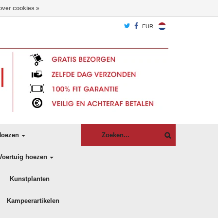
over cookies »
EUR
oezen
Voertuig hoezen
Kunstplanten
Kampeerartikelen