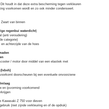
Dit houdt in dat deze extra bescherming tegen verkleuren
itting voorkomen wordt en zo ook minder condenseert.
n Zwart van binnen
ige regenbui waterdicht
)
 (anti veroudering)
de categorie)
- en achterzijde van de hoes
 naden
nen
cooter / motor door middel van een elastiek met
(lxbxh)
 voorkomt doorscheuren bij een eventuele onvoorziene
ilmlaag
 en ijsvorming voorkomend
rkrijgen
e Kawasaki Z 750 voor dieven
gebruik (niet zijnde verkleuring en of de opdruk)