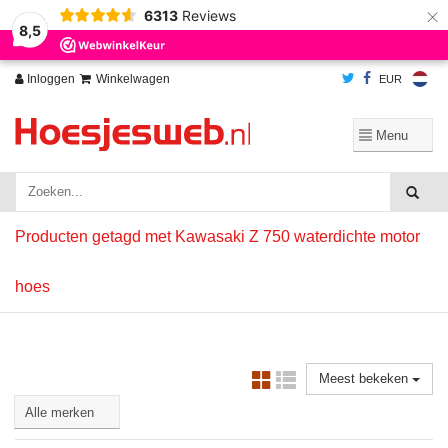
×
6313
Reviews
Wij slaan cookies op om onze website te verbeteren. Is dat akkoord?
Ja
8,5
Nee
Meer over cookies »
Inloggen
Winkelwagen
EUR
Producten getagd met Kawasaki Z 750 waterdichte motor
hoes
Meest bekeken