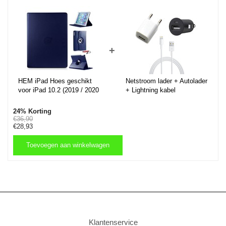
+
HEM iPad Hoes geschikt
Netstroom lader + Autolader
voor iPad 10.2 (2019 / 2020
+ Lightning kabel
/ 2021) - Donkerblauw - 10,2
inch - Draaibare hoes - iPad
24% Korting
2019 / 2020 / 2021 hoes -
€36,90
€28,93
iPad 7 / 8 / 9 Hoes - 7e / 8e
/ 9e generatie hoes - Met
Stylus Pen
Toevoegen aan winkelwagen
Toevoegen aan winkelwagen
Klantenservice