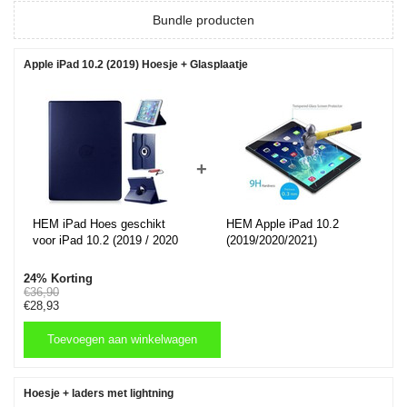
Bundle producten
Apple iPad 10.2 (2019) Hoesje + Glasplaatje
+
HEM iPad Hoes geschikt
HEM Apple iPad 10.2
voor iPad 10.2 (2019 / 2020
(2019/2020/2021)
/ 2021) - Donkerblauw - 10,2
Glasplaatje /
inch - Draaibare hoes - iPad
Screenprotector / Tempered
24% Korting
2019 / 2020 / 2021 hoes -
Glass
€36,90
€28,93
iPad 7 / 8 / 9 Hoes - 7e / 8e
HEM Apple iPad 10.2
/ 9e generatie hoes - Met
(2019/2020/2021)
Stylus Pen
Glasplaatje /
Toevoegen aan winkelwagen
Screenprotector / Tempered
Glass
Toevoegen aan winkelwagen
Hoesje + laders met lightning