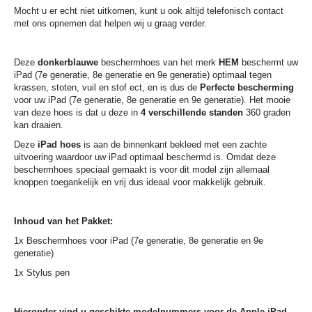
Mocht u er echt niet uitkomen, kunt u ook altijd telefonisch contact
met ons opnemen dat helpen wij u graag verder.
Deze
donkerblauwe
beschermhoes van het merk
HEM
beschermt uw
iPad (7e generatie, 8e generatie en 9e generatie) optimaal tegen
krassen, stoten, vuil en stof ect, en is dus de
Perfecte bescherming
voor uw iPad (7e generatie, 8e generatie en 9e generatie). Het mooie
van deze hoes is dat u deze in
4 verschillende standen
360 graden
kan draaien.
Deze
iPad hoes
is aan de binnenkant bekleed met een zachte
uitvoering waardoor uw iPad optimaal beschermd is. Omdat deze
beschermhoes speciaal gemaakt is voor dit model zijn allemaal
knoppen toegankelijk en vrij dus ideaal voor makkelijk gebruik.
Inhoud van het Pakket:
1x Beschermhoes voor iPad (7e generatie, 8e generatie en 9e
generatie)
1x Stylus pen
Hieronder vind u geschikte modelnummers voor de Apple iPad