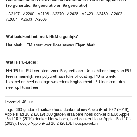
(7e generatie, 8e generatie en 9e generatie)
- A2197 - A2200 - A2198 - A2270 - A2428 - A2429 - A2430 - A2602 -
A2604 - A2603 - A2605
Wat betekent het merk HEM eigenlijk?
Het Merk HEM staat voor
H
oesjesweb
E
igen
M
erk.
Wat is PU-Leder:
Het '
PU
' in
PU leer
staat voor Polyurethaan. De zichtbare laag van
PU
leer
is namelijk een polyurethaan folie of coating.
PU
is
Sterk,
Flexibel en heel een lage waterdoordringbaarheid. PU leer komt dus
neer op
Kunstleer
.
Levertijd: 48 uur
Tags:
360 graden draaibare hoes donker blauw Apple iPad 10.2 (2019),
Apple iPad 10.2 (2019) 360 graden draaibare hoes donker blauw,
Apple
iPad 10.2 (2019) donker blauw hoes,
hard donker blauw Apple iPad 10.2
(2019),
hoesje Apple iPad 10.2 (2019),
hoesjesweb.nl