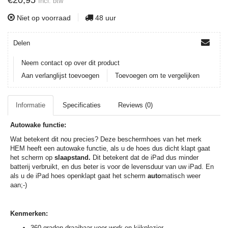
€20,95
Incl. btw
Niet op voorraad
48 uur
Delen
Neem contact op over dit product
Aan verlanglijst toevoegen
Toevoegen om te vergelijken
Informatie
Specificaties
Reviews (0)
Autowake functie:
Wat betekent dit nou precies? Deze beschermhoes van het merk
HEM heeft een autowake functie, als u de hoes dus dicht klapt gaat
het scherm op
slaapstand.
Dit betekent dat de iPad dus minder
batterij verbruikt, en dus beter is voor de levensduur van uw iPad. En
als u de iPad hoes openklapt gaat het scherm
auto
matisch weer
aan;-)
Kenmerken:
360 graden draaibaar voor werk en kijkplezier.