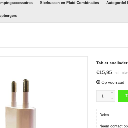
ampingaccessoires
Sierkussen en Plaid Combinaties
Autogordel
opbergers
Tablet snellader
€15,95
Incl. btw
Op voorraad
+
T
-
T
Delen
Neem contact op 