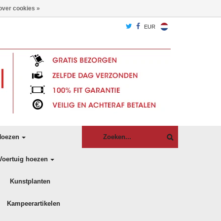
over cookies »
EUR
oezen
Voertuig hoezen
Kunstplanten
Kampeerartikelen