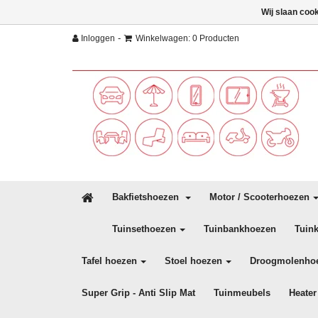
Wij slaan coo
-
Inloggen
Winkelwagen: 0 Producten
Bakfietshoezen
Motor / Scooterhoezen
Tuinsethoezen
Tuinbankhoezen
Tuin
Tafel hoezen
Stoel hoezen
Droogmolenho
Super Grip - Anti Slip Mat
Tuinmeubels
Heater