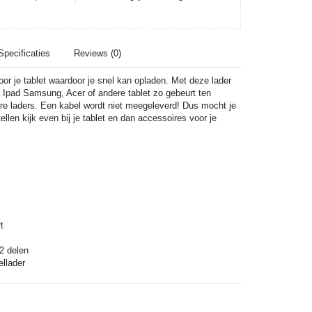
Specificaties
Reviews (0)
oor je tablet waardoor je snel kan opladen. Met deze lader
e Ipad Samsung, Acer of andere tablet zo gebeurt ten
re laders. Een kabel wordt niet meegeleverd! Dus mocht je
ellen kijk even bij je tablet en dan accessoires voor je
e
t
 2 delen
ellader