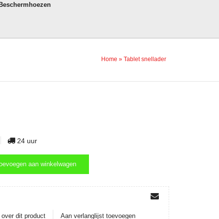
 Beschermhoezen
Home
»
Tablet snellader
24 uur
oevoegen aan winkelwagen
oevoegen aan winkelwagen
over dit product
Aan verlanglijst toevoegen