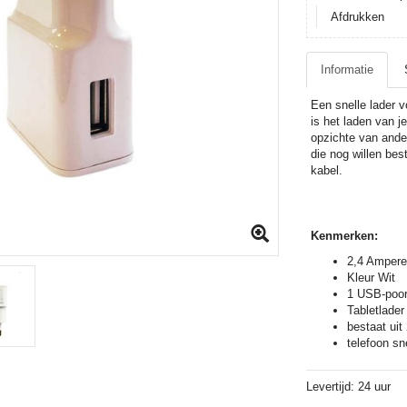
Afdrukken
Informatie
Een snelle lader v
is het laden van j
opzichte van ande
die nog willen best
kabel.
Kenmerken:
2,4 Amper
Kleur Wit
1 USB-poor
Tabletlader
bestaat uit
telefoon sn
Levertijd: 24 uur