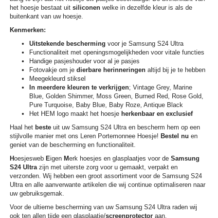
het hoesje bestaat uit
siliconen
welke in dezelfde kleur is als de
buitenkant van uw hoesje.
Kenmerken:
Uitstekende bescherming
voor je Samsung S24 Ultra
Functionaliteit met openingsmogelijkheden voor vitale functies
Handige pasjeshouder voor al je pasjes
Fotovakje om je
dierbare herinneringen
altijd bij je te hebben
Meegekleurd stiksel
In meerdere kleuren te verkrijgen
; Vintage Grey, Marine
Blue, Golden Shimmer, Moss Green, Burned Red, Rose Gold,
Pure Turquoise, Baby Blue, Baby Roze, Antique Black
Het HEM logo maakt het hoesje
herkenbaar en exclusief
Haal het
beste
uit uw Samsung S24 Ultra en bescherm hem op een
stijlvolle manier met ons Leren Portemonnee Hoesje!
Bestel nu
en
geniet van de bescherming en functionaliteit.
H
oesjesweb
E
igen
M
erk hoesjes en glasplaatjes voor de
Samsung
S24 Ultra
zijn met uiterste zorg voor u gemaakt, verpakt en
verzonden. Wij hebben een groot assortiment voor de Samsung S24
Ultra en alle aanverwante artikelen die wij continue optimaliseren naar
uw gebruiksgemak.
Voor de ultieme bescherming van uw Samsung S24 Ultra raden wij
ook ten allen tijde een glasplaatje/
screenprotector
aan.