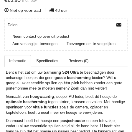
€23,95
Incl. btw
Niet op voorraad
48 uur
Delen
Neem contact op over dit product
Aan verlanglijst toevoegen
Toevoegen om te vergelijken
Informatie
Specificaties
Reviews (0)
Bent u het zat om uw
Samsung S24 Ultra
te beschadigen door
onhandige hoesjes die geen
goede bescherming
bieden? Wilt u
graag al uw essentiële spullen op
één plek
hebben zonder een grote
portemonnee mee te moeten nemen? Zoek dan niet verder!
Gemaakt van
hoogwaardig
, soepel PU-leder, biedt dit hoesje de
optimale bescherming
tegen stoten, krassen en vallen. Met handige
openingen voor
vitale functies
zoals de camera, oplader en
koptelefoon, hoeft u nooit meer uw hoesje te verwijderen.
Daarnaast heeft het hoesje een
pasjeshouder
en een fotovakje,
zodat u al uw essentiële spullen altijd bij de hand hebt. U hoeft niet
bang te zijn dat het hoesje uw pasjes beschadigd. De binnenkant van