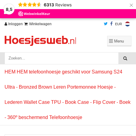
×
6313
Reviews
Wij slaan cookies op om onze website te verbeteren. Is dat akkoord?
Ja
8,5
Nee
Meer over cookies »
Inloggen
Winkelwagen
EUR
HEM HEM telefoonhoesje geschikt voor Samsung S24
Ultra - Bronzed Brown Leren Portemonnee Hoesje -
Lederen Wallet Case TPU - Book Case - Flip Cover - Boek
- 360º beschermend Telefoonhoesje