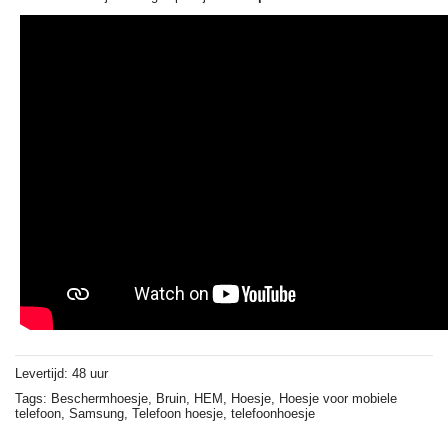
Levertijd: 48 uur
Tags:
Beschermhoesje,
Bruin,
HEM,
Hoesje,
Hoesje voor mobiele
telefoon,
Samsung,
Telefoon hoesje,
telefoonhoesje