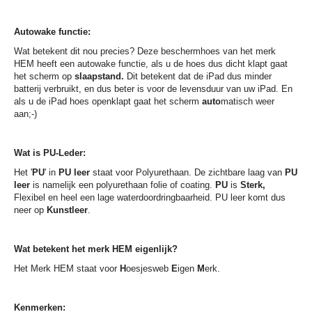
Autowake functie:
Wat betekent dit nou precies? Deze beschermhoes van het merk
HEM heeft een autowake functie, als u de hoes dus dicht klapt gaat
het scherm op
slaapstand.
Dit betekent dat de iPad dus minder
batterij verbruikt, en dus beter is voor de levensduur van uw iPad. En
als u de iPad hoes openklapt gaat het scherm
auto
matisch weer
aan;-)
Wat is PU-Leder:
Het '
PU
' in
PU leer
staat voor Polyurethaan. De zichtbare laag van
PU
leer
is namelijk een polyurethaan folie of coating.
PU
is
Sterk,
Flexibel en heel een lage waterdoordringbaarheid. PU leer komt dus
neer op
Kunstleer
.
Wat betekent het merk HEM eigenlijk?
Het Merk HEM staat voor
H
oesjesweb
E
igen
M
erk.
Kenmerken: