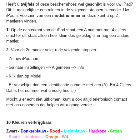
Heeft u
twijfels
of deze beschermhoes wel
geschikt
is voor uw iPad?
Dit is makkelijk te controleren in de volgende stappen hieronder. Uw
iPad is voorzien van een
modelnummer
en deze kunt u op 2
manieren vinden.
1.
Op de achterkant van de iPad staat een A nummer met 4 cijfers
erachter dit staat alleen heel klein dus gelukkig is er nog een andere
manier.
2.
Voor de 2e manier volgt u de volgende stappen:
- Zet uw iPad aan.
- Ga naar instellingen --> Algemeen --> info
- Klik dan op Model
- Er verschijnt dan een identificatie nummer met een (A). En 4 Cijfers.
Dat is het nummer wat u nodig heeft;-)
Mocht u er echt niet uitkomen, kunt u ook altijd telefonisch contact
met ons opnemen dat helpen wij u graag verder.
10 Kleuren verkrijgbaar:
Zwart -
Donkerblauw
-
Rood -
Lichtblauw -
Hardroze -
Groen
-
Paars -
Lichtroze -
Oranje -
Wit