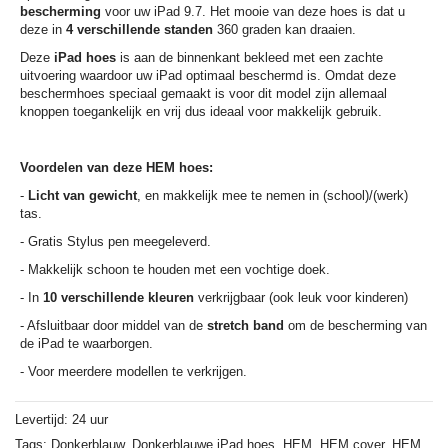
bescherming
voor uw iPad 9.7. Het mooie van deze hoes is dat u
deze in
4 verschillende standen
360 graden kan draaien.
Deze
iPad hoes
is aan de binnenkant bekleed met een zachte
uitvoering waardoor uw iPad optimaal beschermd is. Omdat deze
beschermhoes speciaal gemaakt is voor dit model zijn allemaal
knoppen toegankelijk en vrij dus ideaal voor makkelijk gebruik.
Voordelen van deze HEM hoes:
-
Licht van gewicht
, en makkelijk mee te nemen in (school)/(werk)
tas.
- Gratis Stylus pen meegeleverd.
- Makkelijk schoon te houden met een vochtige doek.
- In
10 verschillende kleuren
verkrijgbaar (ook leuk voor kinderen)
- Afsluitbaar door middel van de
stretch band
om de bescherming van
de iPad te waarborgen.
- Voor meerdere modellen te verkrijgen.
Levertijd: 24 uur
Tags:
Donkerblauw,
Donkerblauwe iPad hoes,
HEM,
HEM cover,
HEM