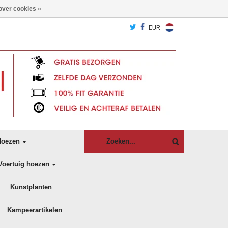
over cookies »
EUR
oezen
Voertuig hoezen
Kunstplanten
Kampeerartikelen