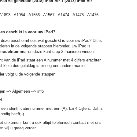
iPad 6e generatie (2018) iPad Air 1 (2013) iPad Air
 A1893 - A1954 - A1566 - A1567 - A1474 - A1475 - A1476
es geschikt is voor uw iPad?
 deze beschermhoes wel
geschikt
is voor uw iPad? Dit is
oleren in de volgende stappen hieronder. Uw iPad is
modelnummer
en deze kunt u op 2 manieren vinden.
t van de iPad staat een A nummer met 4 cijfers erachter
eel klein dus gelukkig is er nog een andere manier.
er volgt u de volgende stappen:
ngen --> Algemeen --> info
l
n een identificatie nummer met een (A). En 4 Cijfers. Dat is
nodig heeft;-)
et uitkomen, kunt u ook altijd telefonisch contact met ons
n wij u graag verder.