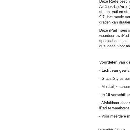
Deze
Rode
besch
Air 1 (2013) Air 2
stoten, vuil en sto
9.7. Het mooie va
graden kan draaie
Deze
iPad hoes
i
waardoor uw iPad
speciaal gemaakt i
dus ideaal voor ma
Voordelen van d
-
Licht van gewic
- Gratis Stylus p
- Makkelijk schoo
- In
10 verschille
- Afsluitbaar door
iPad te waarborge
- Voor meerdere mo