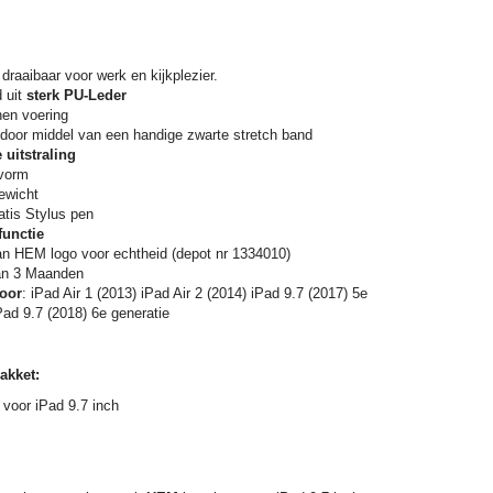
draaibaar voor werk en kijkplezier.
 uit
sterk PU-Leder
nen voering
 door middel van een handige zwarte stretch band
 uitstraling
vorm
ewicht
ratis Stylus pen
unctie
an HEM logo voor echtheid (depot nr 1334010)
an 3 Maanden
oor
: iPad Air 1 (2013) iPad Air 2 (2014) iPad 9.7 (2017) 5e
Pad 9.7 (2018) 6e generatie
akket:
voor iPad 9.7 inch