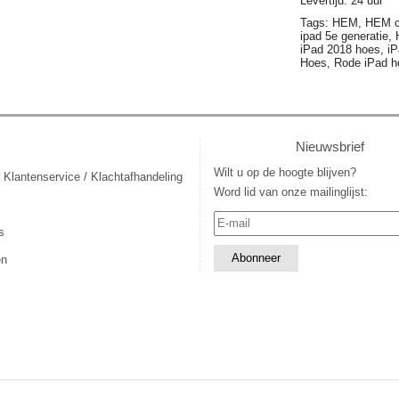
Levertijd: 24 uur
Tags:
HEM,
HEM c
ipad 5e generatie,
iPad 2018 hoes,
iP
Hoes,
Rode iPad h
Nieuwsbrief
Wilt u op de hoogte blijven?
 Klantenservice / Klachtafhandeling
Word lid van onze mailinglijst:
s
en