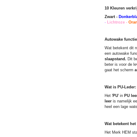
10 Kleuren verkri
Zwart -
Donkerb
-
Lichtroze -
Oran
Autowake functie
Wat betekent dit
een autowake funct
slaapstand.
Dit b
beter is voor de 
gaat het scherm
a
Wat is PU-Leder:
Het '
PU
' in
PU lee
leer
is namelijk ee
heel een lage wat
Wat betekent het
Het Merk HEM sta