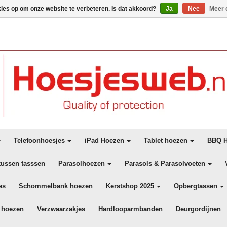
kies op om onze website te verbeteren. Is dat akkoord?
Ja
Nee
Meer 
Telefoonhoesjes
iPad Hoezen
Tablet hoezen
BBQ H
kussen tasssen
Parasolhoezen
Parasols & Parasolvoeten
es
Schommelbank hoezen
Kerstshop 2025
Opbergtassen
 hoezen
Verzwaarzakjes
Hardlooparmbanden
Deurgordijnen