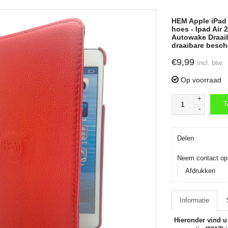
HEM Apple iPad A
hoes - Ipad Air 2
Autowake Draaib
draaibare besch
€9,99
Incl. btw
Op voorraad
+
T
-
T
Delen
Neem contact op 
Afdrukken
Informatie
Hieronder vind 