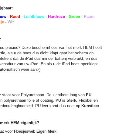
jgbaar:
lauw
-
Rood -
Lichtblauw -
Hardroze -
Groen -
Paars
je -
Wit
:
 nou precies? Deze beschermhoes van het merk HEM heeft
ie, als u de hoes dus dicht klapt gaat het scherm op
etekent dat de iPad dus minder batterij verbruikt, en dus
levensduur van uw iPad. En als u de iPad hoes openklapt
uto
matisch weer aan;-)
r
staat voor Polyurethaan. De zichtbare laag van
PU
n polyurethaan folie of coating.
PU
is
Sterk,
Flexibel en
erdoordringbaarheid. PU leer komt dus neer op
Kunstleer
.
 merk HEM eigenlijk?
at voor
H
oesjesweb
E
igen
M
erk.