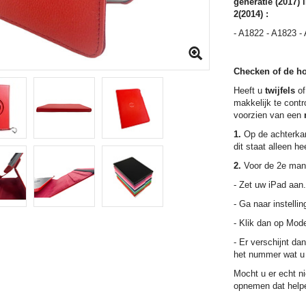
generatie (2017) 
2(2014) :
- A1822 - A1823 -
Checken of de ho
Heeft u
twijfels
of
makkelijk te contr
voorzien van een
1.
Op de achterkan
dit staat alleen h
2.
Voor de 2e mani
- Zet uw iPad aan.
- Ga naar instelli
- Klik dan op Mode
- Er verschijnt da
het nummer wat u 
Mocht u er echt ni
opnemen dat helpe