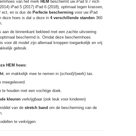
ermhoes van het merk
HEM
beschermt uw iPad 9.7 inch
 (2014) iPad 5 (2017) iPad 6 (2018), optimaal tegen krassen,
f ect, en is dus de
Perfecte bescherming
voor uw iPad
n deze hoes is dat u deze in
4 verschillende standen
360
n.
s aan de binnenkant bekleed met een zachte uitvoering
 optimaal beschermd is. Omdat deze beschermhoes
s voor dit model zijn allemaal knoppen toegankelijk en vrij
kkelijk gebruik.
eze HEM hoes:
ht
, en makkelijk mee te nemen in (school)/(werk) tas.
en meegeleverd.
n te houden met een vochtige doek.
nde kleuren
verkrijgbaar (ook leuk voor kinderen)
 middel van de
stretch band
om de bescherming van de
n.
dellen te verkrijgen.