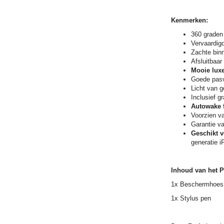
Kenmerken:
360 graden 
Vervaardigd
Zachte bin
Afsluitbaar
Mooie luxe
Goede pas
Licht van g
Inclusief g
Autowake f
Voorzien v
Garantie v
Geschikt v
generatie i
Inhoud van het P
1x Beschermhoes 
1x Stylus pen