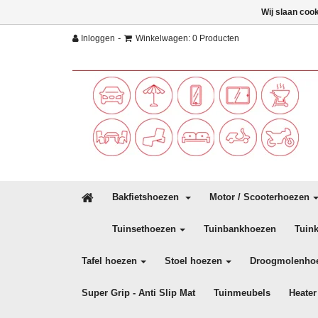
Wij slaan coo
-
Inloggen
Winkelwagen: 0 Producten
Bakfietshoezen
Motor / Scooterhoezen
Tuinsethoezen
Tuinbankhoezen
Tuin
Tafel hoezen
Stoel hoezen
Droogmolenho
Super Grip - Anti Slip Mat
Tuinmeubels
Heater