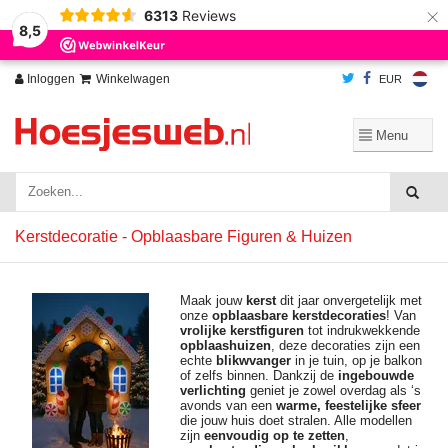
×
6313
Reviews
Wij slaan cookies op om onze website te verbeteren. Is dat akkoord?
Ja
8,5
Nee
Meer over cookies »
Inloggen
Winkelwagen
EUR
Kerstdecoratie - Opblaasbare Figuren & Huizen
Maak jouw
kerst
dit jaar onvergetelijk met
onze
opblaasbare kerstdecoraties
! Van
vrolijke kerstfiguren
tot indrukwekkende
opblaashuizen
, deze decoraties zijn een
echte
blikwvanger
in je tuin, op je balkon
of zelfs binnen. Dankzij de
ingebouwde
verlichting
geniet je zowel overdag als ‘s
avonds van een
warme, feestelijke sfeer
die jouw huis doet stralen. Alle modellen
zijn
eenvoudig op te zetten
,