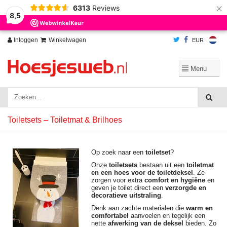
×
6313
Reviews
Wij slaan cookies op om onze website te verbeteren. Is dat akkoord?
Ja
8,5
Nee
Meer over cookies »
Inloggen
Winkelwagen
EUR
Toiletsets – Toiletmat & Brilhoes
Op zoek naar een
toiletset
?
Onze
toiletsets
bestaan uit een
toiletmat
en een hoes voor de toiletdeksel
. Ze
zorgen voor extra
comfort en hygiëne
en
geven je toilet direct een
verzorgde en
decoratieve uitstraling
.
Denk aan zachte materialen die
warm en
comfortabel
aanvoelen en tegelijk een
nette
afwerking van de deksel
bieden. Zo