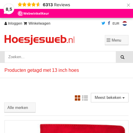
×
6313
Reviews
Wij slaan cookies op om onze website te verbeteren. Is dat akkoord?
Ja
8,5
Nee
Meer over cookies »
Inloggen
Winkelwagen
EUR
Producten getagd met 13 inch hoes
Meest bekeken