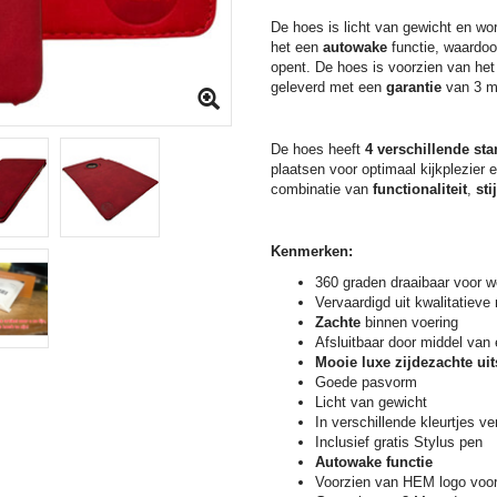
De hoes is licht van gewicht en wo
het een
autowake
functie, waardo
opent. De hoes is voorzien van he
geleverd met een
garantie
van 3 m
De hoes heeft
4 verschillende st
plaatsen voor optimaal kijkplezier
combinatie van
functionaliteit
,
stij
Kenmerken:
360 graden draaibaar voor we
Vervaardigd uit kwalitatieve
Zachte
binnen voering
Afsluitbaar door middel van
Mooie luxe zijdezachte uit
Goede pasvorm
Licht van gewicht
In verschillende kleurtjes ve
Inclusief gratis Stylus pen
Autowake functie
Voorzien van HEM logo voor