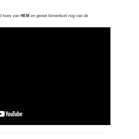
Pad hoes van
HEM
en geniet binnenkort nog van de