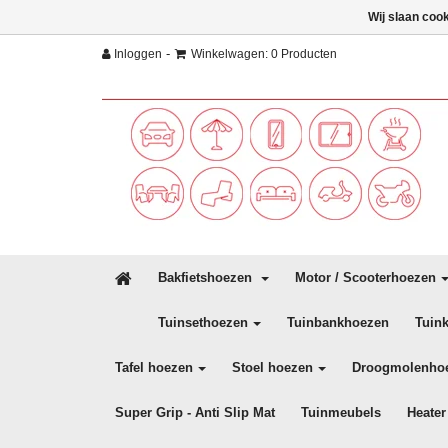
Wij slaan coo
-
Inloggen
Winkelwagen: 0 Producten
Bakfietshoezen
Motor / Scooterhoezen
Tuinsethoezen
Tuinbankhoezen
Tuin
Tafel hoezen
Stoel hoezen
Droogmolenho
Super Grip - Anti Slip Mat
Tuinmeubels
Heater