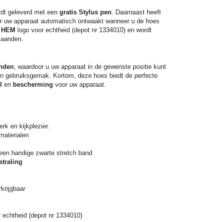
rdt geleverd met een
gratis Stylus pen
. Daarnaast heeft
or uw apparaat automatisch ontwaakt wanneer u de hoes
t
HEM
logo voor echtheid (depot nr 1334010) en wordt
aanden.
anden
, waardoor u uw apparaat in de gewenste positie kunt
 en gebruiksgemak. Kortom, deze hoes biedt de perfecte
l
en
bescherming
voor uw apparaat.
rk en kijkplezier.
 materialen
 een handige zwarte stretch band
straling
rkrijgbaar
 echtheid (depot nr 1334010)