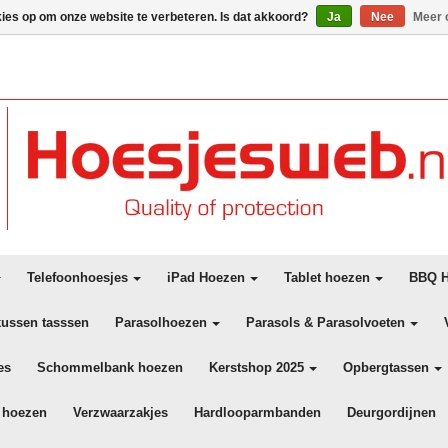
kies op om onze website te verbeteren. Is dat akkoord?
Ja
Nee
Meer 
Telefoonhoesjes
iPad Hoezen
Tablet hoezen
BBQ H
kussen tasssen
Parasolhoezen
Parasols & Parasolvoeten
es
Schommelbank hoezen
Kerstshop 2025
Opbergtassen
 hoezen
Verzwaarzakjes
Hardlooparmbanden
Deurgordijnen