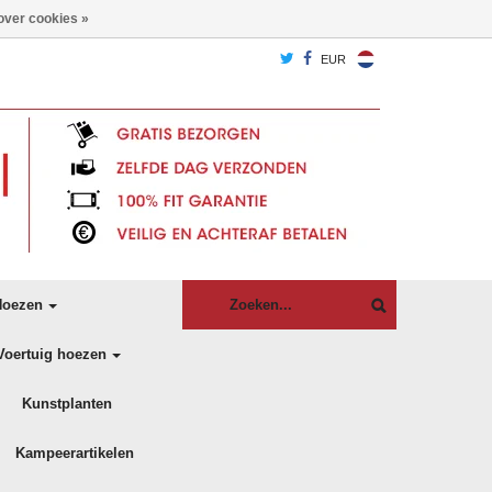
over cookies »
EUR
oezen
Voertuig hoezen
Kunstplanten
Kampeerartikelen