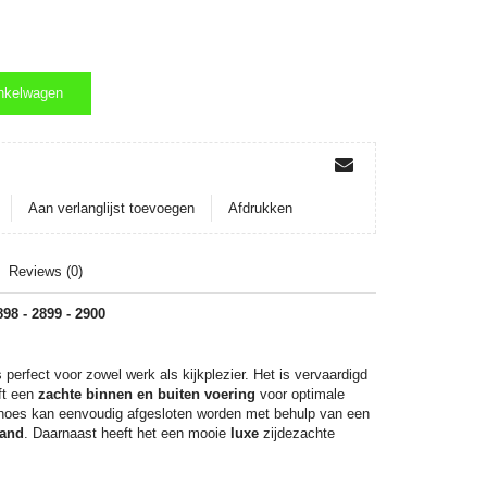
nkelwagen
nkelwagen
Aan verlanglijst toevoegen
Afdrukken
Reviews (0)
8 - 2899 - 2900
 perfect voor zowel werk als kijkplezier. Het is vervaardigd
ft een
zachte binnen en buiten voering
voor optimale
hoes kan eenvoudig afgesloten worden met behulp van een
band
. Daarnaast heeft het een mooie
luxe
zijdezachte