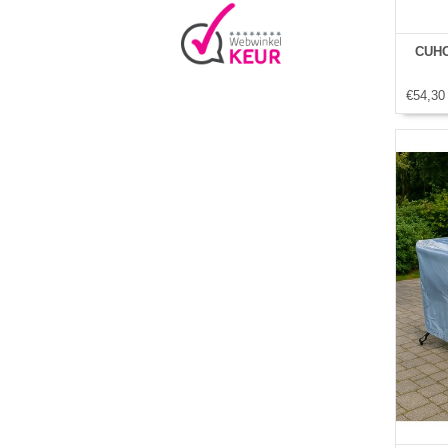
CUHO
€54,30