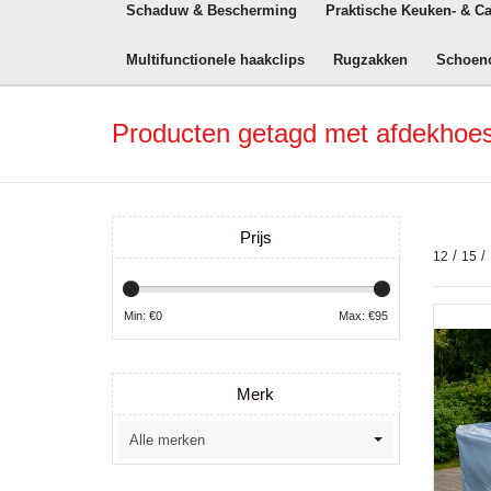
Schaduw & Bescherming
Praktische Keuken- & C
Multifunctionele haakclips
Rugzakken
Schoen
Producten getagd met afdekhoes
Prijs
/
/
12
15
Min: €
0
Max: €
95
Merk