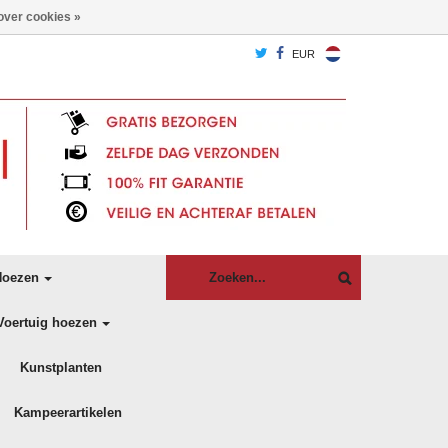
over cookies »
EUR
oezen
Voertuig hoezen
Kunstplanten
Kampeerartikelen