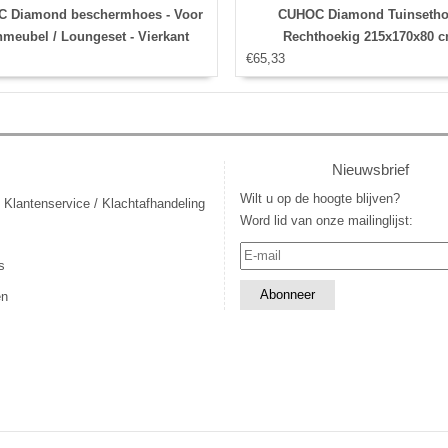
 Diamond beschermhoes - Voor
CUHOC Diamond Tuinsetho
nmeubel / Loungeset - Vierkant
Rechthoekig 215x170x80 
123x123x74 cm
€65,33
Nieuwsbrief
Wilt u op de hoogte blijven?
 Klantenservice / Klachtafhandeling
Word lid van onze mailinglijst:
s
en