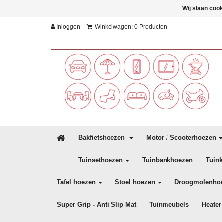
Wij slaan coo
-
Inloggen
Winkelwagen: 0 Producten
Bakfietshoezen
Motor / Scooterhoezen
Tuinsethoezen
Tuinbankhoezen
Tuin
Tafel hoezen
Stoel hoezen
Droogmolenho
Super Grip - Anti Slip Mat
Tuinmeubels
Heater