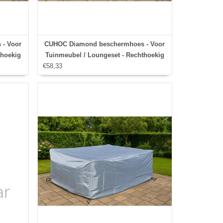
- Voor
CUHOC Diamond beschermhoes - Voor
thoekig
Tuinmeubel / Loungeset - Rechthoekig
€58,33
213x132x74 cm