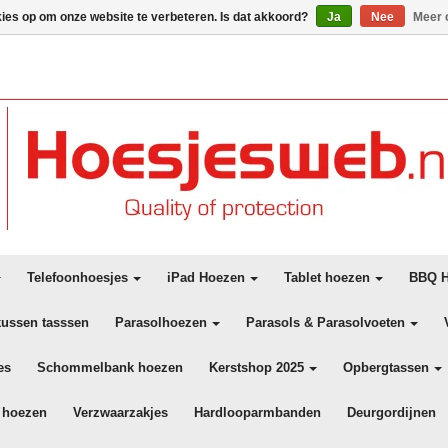
kies op om onze website te verbeteren. Is dat akkoord?
Ja
Nee
Meer 
Telefoonhoesjes
iPad Hoezen
Tablet hoezen
BBQ H
kussen tasssen
Parasolhoezen
Parasols & Parasolvoeten
es
Schommelbank hoezen
Kerstshop 2025
Opbergtassen
 hoezen
Verzwaarzakjes
Hardlooparmbanden
Deurgordijnen