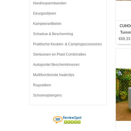
Hardlooparmbanden
Deurgordijnen
Kampeerartikelen
CUHOC
Tuinm
Schaduw & Bescherming
€69,33
Praktische Keuken- & Campingaccessoires
Sierkussen en Plaid Combinaties
Autogordel Beschermhoezen
Multifunctionele haakclips
Rugzakken
Schoenopbergers