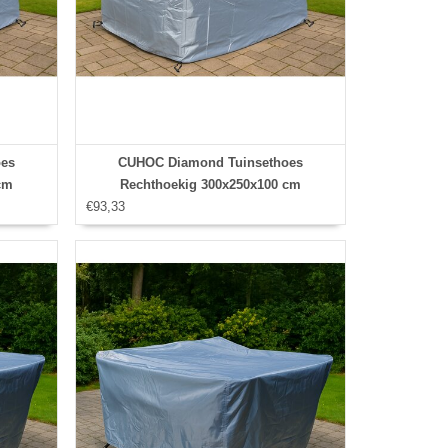
es
CUHOC Diamond Tuinsethoes
cm
Rechthoekig 300x250x100 cm
€93,33