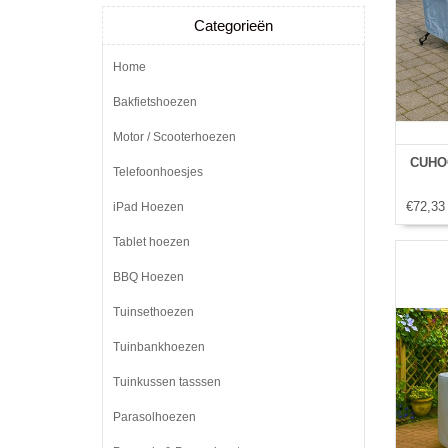
Categorieën
Home
Bakfietshoezen
Motor / Scooterhoezen
CUHOC
Telefoonhoesjes
€72,33
iPad Hoezen
Tablet hoezen
BBQ Hoezen
Tuinsethoezen
Tuinbankhoezen
Tuinkussen tasssen
Parasolhoezen