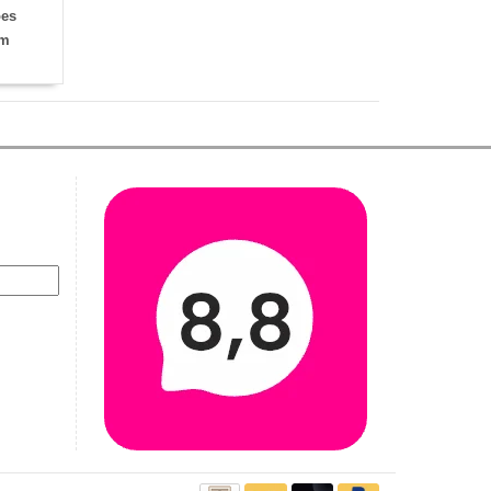
es
cm