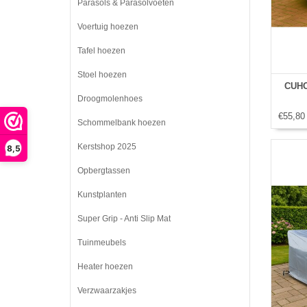
Parasols & Parasolvoeten
Voertuig hoezen
Tafel hoezen
Stoel hoezen
CUHO
Droogmolenhoes
€55,80
Schommelbank hoezen
Kerstshop 2025
8,5
Opbergtassen
Kunstplanten
Super Grip - Anti Slip Mat
Tuinmeubels
Heater hoezen
Verzwaarzakjes