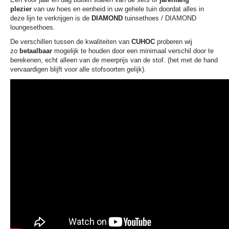
plezier
van uw hoes en eenheid in uw gehele tuin doordat alles in
deze lijn te verkrijgen is de
DIAMOND
tuinsethoes / DIAMOND
loungesethoes.
De verschillen tussen de kwaliteiten van
CUHOC
proberen wij
zo
betaalbaar
mogelijk te houden door een minimaal verschil door te
berekenen, echt alleen van de meerprijs van de stof. (het met de hand
vervaardigen blijft voor alle stofsoorten gelijk).