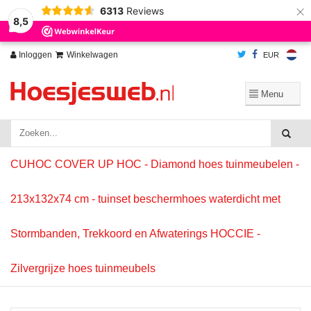
×
6313
Reviews
Wij slaan cookies op om onze website te verbeteren. Is dat akkoord?
Ja
8,5
Nee
Meer over cookies »
Inloggen
Winkelwagen
EUR
CUHOC COVER UP HOC - Diamond hoes tuinmeubelen -
213x132x74 cm - tuinset beschermhoes waterdicht met
Stormbanden, Trekkoord en Afwaterings HOCCIE -
Zilvergrijze hoes tuinmeubels