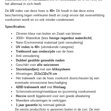
het allemaal in zich heeft.
De
UV
index van deze hoes is
40+
Dit houdt in dat deze extra
bescherming tegen verkleuren biedt en zorgt ervoor dat oververhitting
voorkomen wordt en zo ook minder condenseert.
Specificaties:
Zilveren kleur van buiten en Zwart van binnen
3000+ Waterdruk (lees
hevige regenbui waterdicht
)
Nano Environmetal materiaal (anti veroudering)
UV index is 40+
(uitstekende categorie)
Trekkoord aan onderzijde
van de hoes
Anti veroudering
Dubbel gestikte gesealde naden
Geschikt voor
alle seizoenen
Stormband(en)
met een
kliksysteem
Afmetingen:
213x132x74 cm
Het traliewerk van de hoes voorkomt doorscheuren bij een
eventuele onvoorziene beschadiging
420D traliewerk stof
met
filmlaag
Schimmelvorming/meeldauw en ijsvorming voorkomend
Hoccie
wordt bijgeleverd voor een goede afwatering
Meerdere uitvoeringen te verkrijgen
1 jaar garantie
bij normaal gebruik
De eerste productfoto is genomen buiten in de zon. De rest