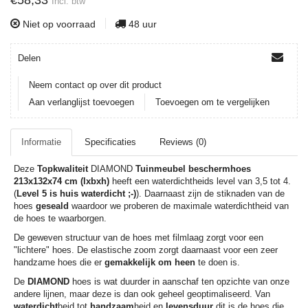
€58,33
Incl. btw
Niet op voorraad
48 uur
Delen
Neem contact op over dit product
Aan verlanglijst toevoegen
Toevoegen om te vergelijken
Informatie
Specificaties
Reviews (0)
Deze
Topkwaliteit
DIAMOND
Tuinmeubel beschermhoes
213x132x74 cm (lxbxh)
heeft een waterdichtheids level van 3,5 tot 4.
(
Level 5 is huis waterdicht ;-)
). Daarnaast zijn de stiknaden van de
hoes
geseald
waardoor we proberen de maximale waterdichtheid van
de hoes te waarborgen.
De geweven structuur van de hoes met filmlaag zorgt voor een
"lichtere" hoes. De elastische zoom zorgt daarnaast voor een zeer
handzame hoes die er
gemakkelijk om heen
te doen is.
De
DIAMOND
hoes is wat duurder in aanschaf ten opzichte van onze
andere lijnen, maar deze is dan ook geheel geoptimaliseerd. Van
waterdicht
heid tot
handzaam
heid en
levensduur
dit is de hoes die