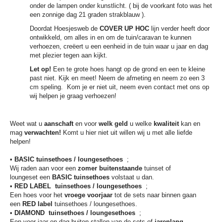
onder de lampen onder kunstlicht. ( bij de voorkant foto was het
een zonnige dag 21 graden strakblauw ).
Doordat Hoesjesweb de
COVER UP HOC
lijn verder heeft door
ontwikkeld, om alles in en om de tuin/caravan te kunnen
verhoezen, creëert u een eenheid in de tuin waar u jaar en dag
met plezier tegen aan kijkt.
Let op!
Een te grote hoes hangt op de grond en een te kleine
past niet. Kijk en meet! Neem de afmeting en neem zo een 3
cm speling. Kom je er niet uit, neem even contact met ons op
wij helpen je graag verhoezen!
Weet wat u
aanschaft
en voor
welk geld
u welke
kwaliteit
kan en
mag
verwachten!
Komt u hier niet uit willen wij u met alle liefde
helpen!
•
BASIC tuinsethoes / loungesethoes
;
Wij raden aan voor een
zomer buitenstaande
tuinset of
loungeset
een
BASIC tuinsethoes
volstaat u dan.
•
RED LABEL
tuinsethoes / loungesethoes
;
Een hoes voor het
vroege voorjaar
tot de sets naar binnen gaan
een
RED label
tuinsethoes / loungesethoes.
•
DIAMOND
tuinsethoes / loungesethoes
;
Een voor jaar en dag buiten stallen van de sets of
jarenlang