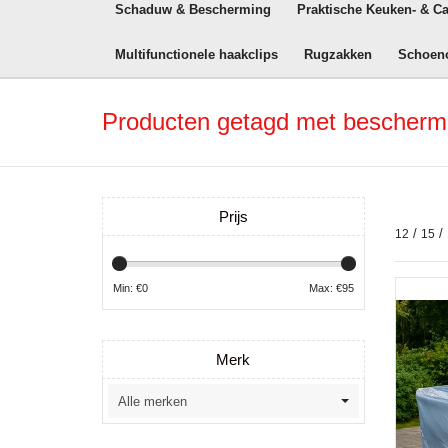
Schaduw & Bescherming
Praktische Keuken- & C
Multifunctionele haakclips
Rugzakken
Schoen
Producten getagd met bescherm
Prijs
/
/
12
15
Min: €
0
Max: €
95
Merk