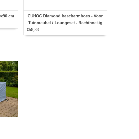
0x90 cm
CUHOC Diamond beschermhoes - Voor
Tuinmeubel / Loungeset - Rechthoekig
€58,33
213x132x74 cm