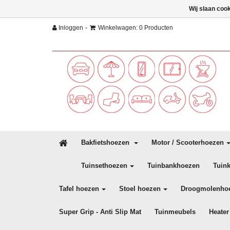
Wij slaan coo
-
Inloggen
Winkelwagen: 0 Producten
Bakfietshoezen
Motor / Scooterhoezen
Tuinsethoezen
Tuinbankhoezen
Tuin
Tafel hoezen
Stoel hoezen
Droogmolenho
Super Grip - Anti Slip Mat
Tuinmeubels
Heater