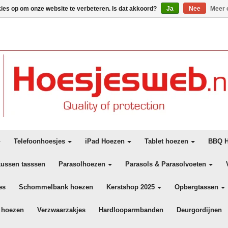
kies op om onze website te verbeteren. Is dat akkoord?
Ja
Nee
Meer 
Telefoonhoesjes
iPad Hoezen
Tablet hoezen
BBQ H
kussen tasssen
Parasolhoezen
Parasols & Parasolvoeten
es
Schommelbank hoezen
Kerstshop 2025
Opbergtassen
 hoezen
Verzwaarzakjes
Hardlooparmbanden
Deurgordijnen