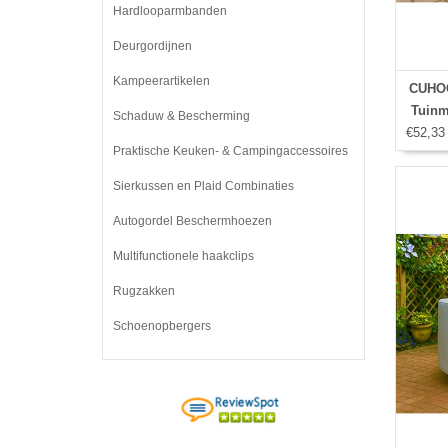
Hardlooparmbanden
Deurgordijnen
Kampeerartikelen
CUHOC
Tuinm
Schaduw & Bescherming
€52,33
Praktische Keuken- & Campingaccessoires
Sierkussen en Plaid Combinaties
Autogordel Beschermhoezen
Multifunctionele haakclips
Rugzakken
Schoenopbergers