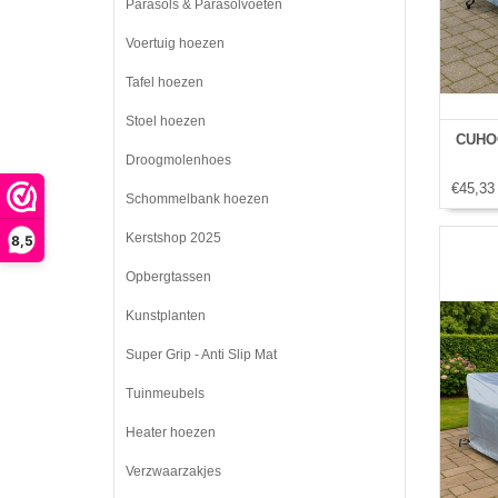
Parasols & Parasolvoeten
Voertuig hoezen
Tafel hoezen
Stoel hoezen
CUHOC
Droogmolenhoes
€45,33
Schommelbank hoezen
Kerstshop 2025
8,5
Opbergtassen
Kunstplanten
Super Grip - Anti Slip Mat
Tuinmeubels
Heater hoezen
Verzwaarzakjes