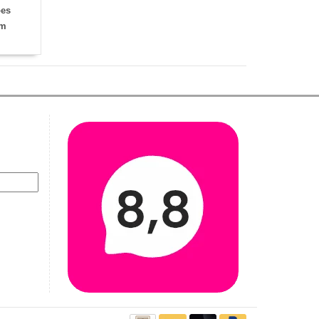
es
cm