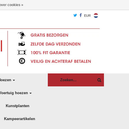
over cookies »
EUR
oezen
Voertuig hoezen
Kunstplanten
Kampeerartikelen