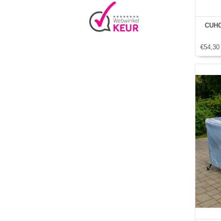
CUHO
€54,30