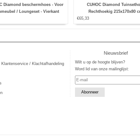
 Diamond beschermhoes - Voor
CUHOC Diamond Tuinsetho
nmeubel / Loungeset - Vierkant
Rechthoekig 215x170x80 
123x123x74 cm
€65,33
Nieuwsbrief
Wilt u op de hoogte blijven?
 Klantenservice / Klachtafhandeling
Word lid van onze mailinglijst:
s
en