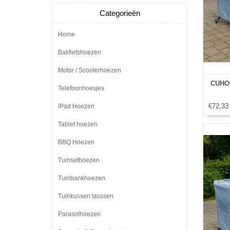
Categorieën
Home
Bakfietshoezen
Motor / Scooterhoezen
CUHOC
Telefoonhoesjes
€72,33
iPad Hoezen
Tablet hoezen
BBQ Hoezen
Tuinsethoezen
Tuinbankhoezen
Tuinkussen tasssen
Parasolhoezen