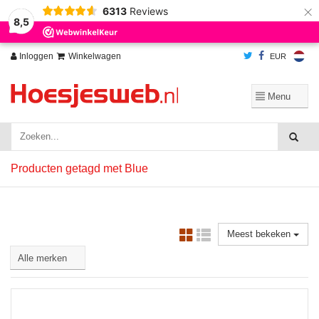
×
6313
Reviews
Wij slaan cookies op om onze website te verbeteren. Is dat akkoord?
Ja
8,5
Nee
Meer over cookies »
Inloggen
Winkelwagen
EUR
Producten getagd met Blue
Meest bekeken