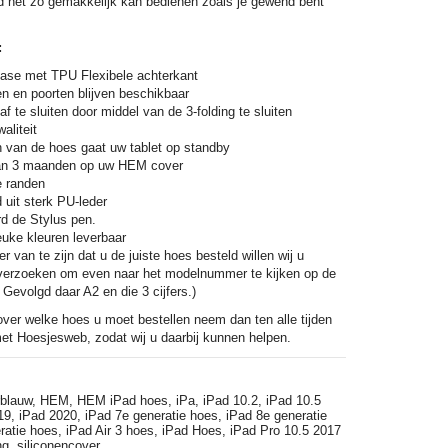
ad net zo gemakkelijk kan bedienen zoals je gewend bent
:
se met TPU Flexibele achterkant
n en poorten blijven beschikbaar
af te sluiten door middel van de 3-folding te sluiten
aliteit
en van de hoes gaat uw tablet op standby
an 3 maanden op uw HEM cover
e randen
 uit sterk PU-leder
d de Stylus pen.
uke kleuren leverbaar
r van te zijn dat u de juiste hoes besteld willen wij u
k verzoeken om even naar het modelnummer te kijken op de
 Gevolgd daar A2 en die 3 cijfers.)
over welke hoes u moet bestellen neem dan ten alle tijden
et Hoesjesweb, zodat wij u daarbij kunnen helpen.
blauw,
HEM,
HEM iPad hoes,
iPa,
iPad 10.2,
iPad 10.5
19,
iPad 2020,
iPad 7e generatie hoes,
iPad 8e generatie
ratie hoes,
iPad Air 3 hoes,
iPad Hoes,
iPad Pro 10.5 2017
ing,
siliconencover