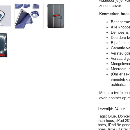
waardoor je je iP
zonder cover.
Kenmerken hoes
Beschermca
Alle knoppe
De hoes is 
Duurdere kw
Bij afsluit
Garantie v
Verstevigd
Vervaardigd
Meegelever
Meerdere le
(Om er zeke
vriendelij
achterkant.
Mocht u twijfelen 
even contact op m
Levertijd: 24 uur
Tags:
Blue,
Donker
inch hoes,
iPad 20
hoes,
iPad 9e gene
hoes,
luxe uitstral