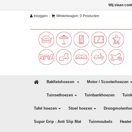
Wij slaan coo
-
Inloggen
Winkelwagen: 0 Producten
Bakfietshoezen
Motor / Scooterhoezen
Tuinsethoezen
Tuinbankhoezen
Tuin
Tafel hoezen
Stoel hoezen
Droogmolenho
Super Grip - Anti Slip Mat
Tuinmeubels
Heater