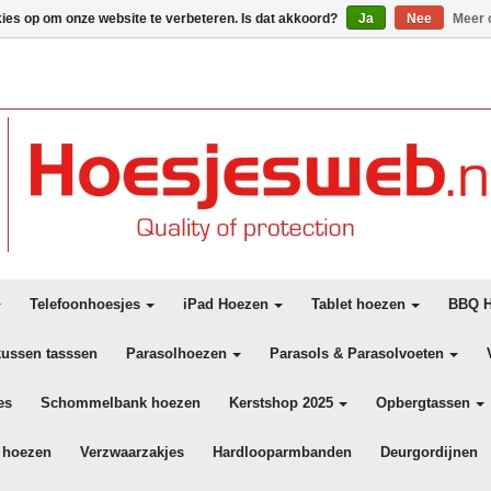
kies op om onze website te verbeteren. Is dat akkoord?
Ja
Nee
Meer 
Telefoonhoesjes
iPad Hoezen
Tablet hoezen
BBQ H
kussen tasssen
Parasolhoezen
Parasols & Parasolvoeten
es
Schommelbank hoezen
Kerstshop 2025
Opbergtassen
 hoezen
Verzwaarzakjes
Hardlooparmbanden
Deurgordijnen