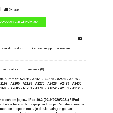
24 uur
oevoegen aan winkelwagen
oevoegen aan winkelwagen
over dit product
Aan verlanglijst toevoegen
Specificaties
Reviews (0)
elnummer; A2428 - A2429 - A2270 - A2430 - A2197 -
2197 - A2200 - A2198 - A2270 - A2428 - A2429 - A2430 -
2603 - A2605 - A1701 - A1709 - A1852 - A2152 - A2123 -
 bescherm je jouw
iPad 10.2 (2019/2020/2021)
/ iPad
n heb je tevens de mogelijkheid om je iPad stevig neer te
amera de knoppen etc. zijn de uitsparingen gemaakt