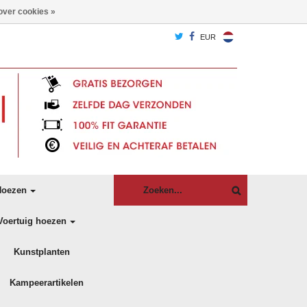
over cookies »
EUR
oezen
Voertuig hoezen
Kunstplanten
Kampeerartikelen