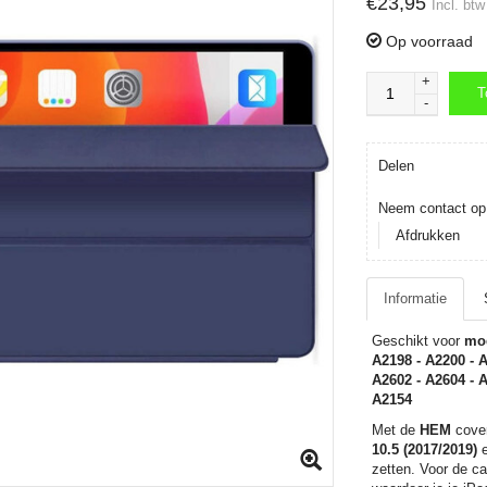
€23,95
Incl. btw
Op voorraad
+
T
-
T
Delen
Neem contact op 
Afdrukken
Informatie
Geschikt voor
mod
A2198 - A2200 - A
A2602 - A2604 - A
A2154
Met de
HEM
cover
10.5 (2017/2019)
e
zetten. Voor de c