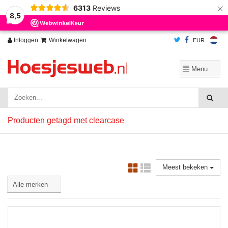
×
6313
Reviews
Wij slaan cookies op om onze website te verbeteren. Is dat akkoord?
Ja
8,5
Nee
Meer over cookies »
Inloggen
Winkelwagen
EUR
Producten getagd met clearcase
Meest bekeken