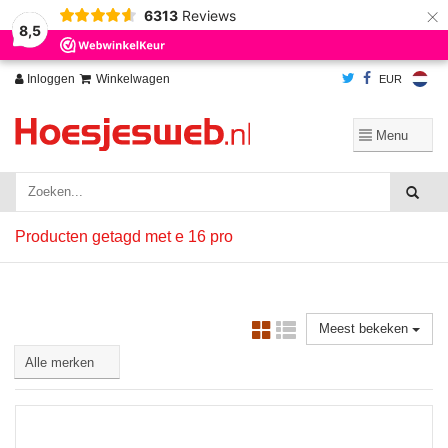
×
6313
Reviews
Wij slaan cookies op om onze website te verbeteren. Is dat akkoord?
Ja
8,5
Nee
Meer over cookies »
Inloggen
Winkelwagen
EUR
Producten getagd met e 16 pro
Meest bekeken