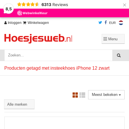
×
6313
Reviews
Wij slaan cookies op om onze website te verbeteren. Is dat akkoord?
Ja
8,5
Nee
Meer over cookies »
Inloggen
Winkelwagen
EUR
Producten getagd met insteekhoes iPhone 12 zwart
Meest bekeken