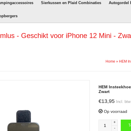
ampingaccessoires
Sierkussen en Plaid Combinaties
Autogordel
opbergers
lus - Geschikt voor iPhone 12 Mini - Zwa
Home
»
HEM Ins
HEM Insteekhoes
Zwart
€13,95
Incl. btw
Op voorraad
+
T
-