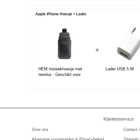
Apple iPhone Hoesje + Lader
+
HEM Insteekhoesje met
Lader USB 5 W
riemlus - Geschikt voor
iPhone 12 Mini - Zwart
Klantenservice
Over ons
Contact /
Algemene voorwaarden & Privacybeleid
Sitemap