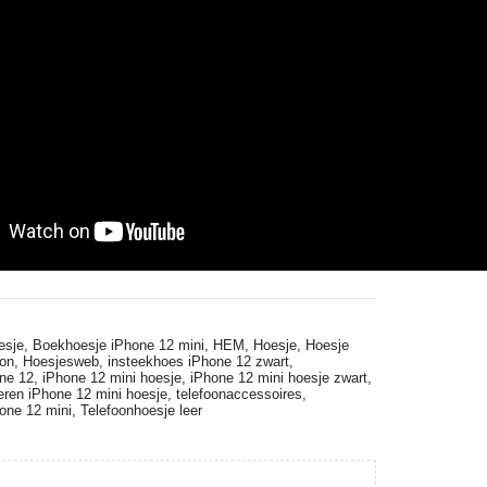
esje,
Boekhoesje iPhone 12 mini,
HEM,
Hoesje,
Hoesje
oon,
Hoesjesweb,
insteekhoes iPhone 12 zwart,
one 12,
iPhone 12 mini hoesje,
iPhone 12 mini hoesje zwart,
eren iPhone 12 mini hoesje,
telefoonaccessoires,
one 12 mini,
Telefoonhoesje leer