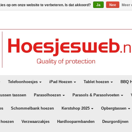
kies op om onze website te verbeteren. Is dat akkoord?
Ja
Nee
Meer 
Telefoonhoesjes
iPad Hoezen
Tablet hoezen
BBQ H
kussen tasssen
Parasolhoezen
Parasols & Parasolvoeten
es
Schommelbank hoezen
Kerstshop 2025
Opbergtassen
 hoezen
Verzwaarzakjes
Hardlooparmbanden
Deurgordijnen