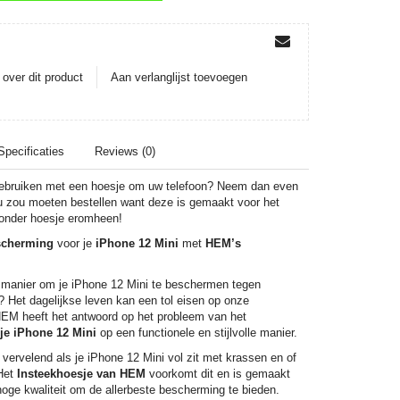
oevoegen aan winkelwagen
over dit product
Aan verlanglijst toevoegen
Specificaties
Reviews (0)
 gebruiken met een hoesje om uw telefoon? Neem dan even
u zou moeten bestellen want deze is gemaakt voor het
nder hoesje eromheen!
scherming
voor je
iPhone 12 Mini
met
HEM’s
manier om je iPhone 12 Mini te beschermen tegen
? Het dagelijkse leven kan een tol eisen op onze
EM heeft het antwoord op het probleem van het
je iPhone 12 Mini
op een functionele en stijlvolle manier.
 vervelend als je iPhone 12 Mini vol zit met krassen en of
Het
Insteekhoesje van HEM
voorkomt dit en is gemaakt
oge kwaliteit om de allerbeste bescherming te bieden.