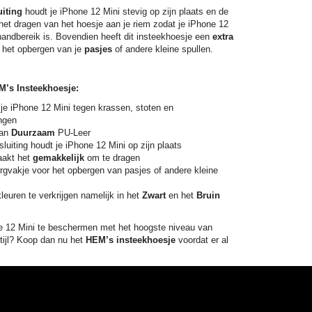
uiting
houdt je iPhone 12 Mini stevig op zijn plaats en de
j het dragen van het hoesje aan je riem zodat je iPhone 12
 handbereik is. Bovendien heeft dit insteekhoesje een
extra
 het opbergen van je
pasjes
of andere kleine spullen.
’s Insteekhoesje:
je iPhone 12 Mini tegen krassen, stoten en
ngen
van
Duurzaam
PU-Leer
sluiting houdt je iPhone 12 Mini op zijn plaats
akt het
gemakkelijk
om te dragen
gvakje voor het opbergen van pasjes of andere kleine
kleuren te verkrijgen namelijk in het
Zwart
en het
Bruin
e 12 Mini te beschermen met het hoogste niveau van
stijl? Koop dan nu het
HEM’s insteekhoesje
voordat er al