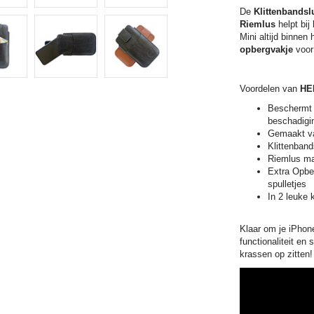
De
Klittenbandsl
Riemlus
helpt bi
Mini altijd binnen
opbergvakje
voor
Voordelen van
HEM
Beschermt 
beschadigi
Gemaakt 
Klittenband
Riemlus ma
Extra Opber
spulletjes
In 2 leuke 
Klaar om je iPhon
functionaliteit en 
krassen op zitten!