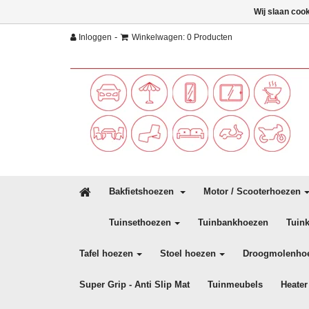
Wij slaan coo
-
Inloggen
Winkelwagen: 0 Producten
Bakfietshoezen
Motor / Scooterhoezen
Tuinsethoezen
Tuinbankhoezen
Tuin
Tafel hoezen
Stoel hoezen
Droogmolenho
Super Grip - Anti Slip Mat
Tuinmeubels
Heater