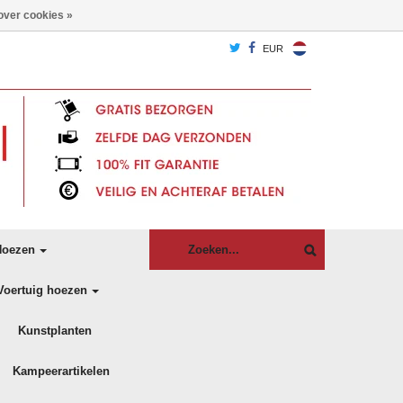
over cookies »
EUR
oezen
Voertuig hoezen
Kunstplanten
Kampeerartikelen