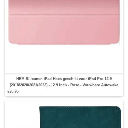
HEM Siliconen iPad Hoes geschikt voor iPad Pro 12.9
(2018/2020/2021/2022) - 12.9 inch - Rose - Vouwbare Autowake
€26,95
Cover - iPad Pro 2018/2020/2021/2022 hoes - iPad Pro 3 / 4 / 5
Hoes - 3e/4e/5e generatie hoes - Met Stylus Pen