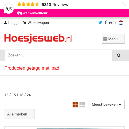
×
6313
Reviews
Wij slaan cookies op om onze website te verbeteren. Is dat akkoord?
Ja
8,5
Nee
Meer over cookies »
Inloggen
Winkelwagen
EUR
Producten getagd met Ipad
/
/
/
12
15
18
24
Meest bekeken