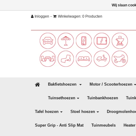
Wij slaan coo
-
Inloggen
Winkelwagen: 0 Producten
Bakfietshoezen
Motor / Scooterhoezen
Tuinsethoezen
Tuinbankhoezen
Tuin
Tafel hoezen
Stoel hoezen
Droogmolenho
Super Grip - Anti Slip Mat
Tuinmeubels
Heater