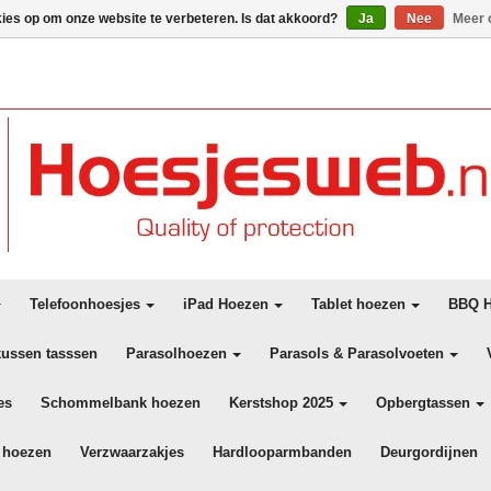
kies op om onze website te verbeteren. Is dat akkoord?
Ja
Nee
Meer 
Telefoonhoesjes
iPad Hoezen
Tablet hoezen
BBQ H
kussen tasssen
Parasolhoezen
Parasols & Parasolvoeten
es
Schommelbank hoezen
Kerstshop 2025
Opbergtassen
 hoezen
Verzwaarzakjes
Hardlooparmbanden
Deurgordijnen