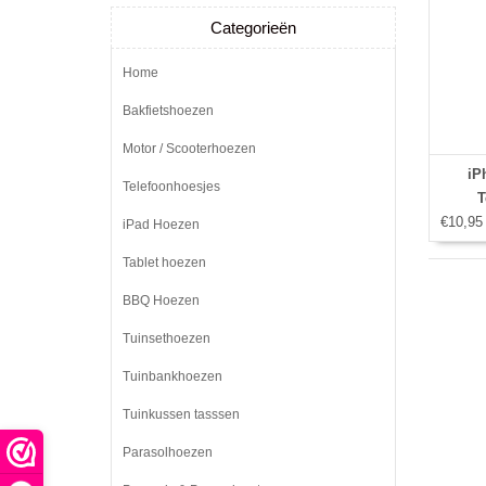
Categorieën
Home
Bakfietshoezen
Motor / Scooterhoezen
iP
Telefoonhoesjes
T
€10,95
iPad Hoezen
Tablet hoezen
BBQ Hoezen
Tuinsethoezen
Tuinbankhoezen
Tuinkussen tasssen
Parasolhoezen