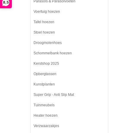
Parasols & Parasolvoeten
8,5
Voertuig hoezen
Tafel hoezen
Stoel hoezen
Droogmolenhoes
Schommelbank hoezen
Kerstshop 2025
Opbergtassen
Kunstplanten
Super Grip - Anti Slip Mat
Tuinmeubels
Heater hoezen
Verzwaarzakjes