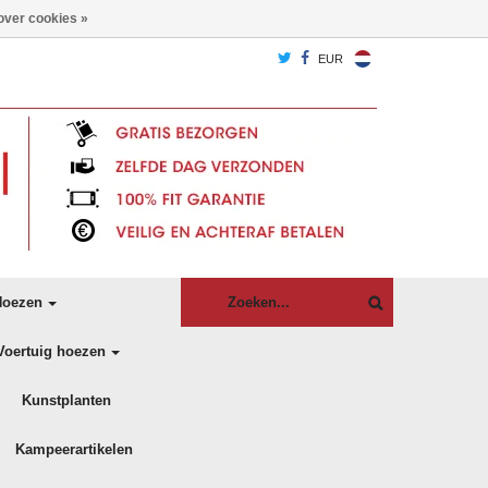
over cookies »
EUR
oezen
Voertuig hoezen
Kunstplanten
Kampeerartikelen