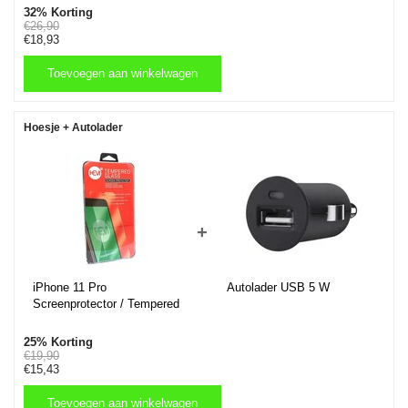
32% Korting
€26,90
€18,93
Toevoegen aan winkelwagen
Toevoegen aan winkelwagen
Hoesje + Autolader
+
iPhone 11 Pro
Autolader USB 5 W
Screenprotector / Tempered
Glass / Glasplaatje
25% Korting
€19,90
€15,43
Toevoegen aan winkelwagen