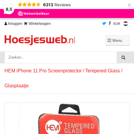
×
6313
Reviews
Wij slaan cookies op om onze website te verbeteren. Is dat akkoord?
Ja
8,5
Nee
Meer over cookies »
Inloggen
Winkelwagen
EUR
HEM iPhone 11 Pro Screenprotector / Tempered Glass /
Glasplaatje