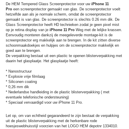
De HEM Tempered Glass Screenprotector voor uw
iPhone 11
Pro
een screenprotector gemaakt van glas. De screenprotector voelt
hetzelfde aan als je normale scherm, omdat de screenprotector
gemaakt is van glas. De screenprotector is slechts 0.26 mm dik. De
Glass Screenprotector heeft HD technieken zodat je geen pixel mist
op je retina display van je
iPhone 11 Pro
Weg met de lelijke krassen.
Eenvoudig monteren dankzij de meegeleverde montage-kit is de
screenprotector erg makkelijk aan te brengen. In de kit zitten diverse
schoonmaakdoekjes en hulpjes om de screenprotector makkelijk en
goed aan te brengen.
De verpakking bestaat uit een plastic te openen blisterverpakking met
daarin het glasplaatje. Het glasplaatje heeft:
* Nanostructuur
* Explosie vrije filmlaag
* Siliconen coating
* 0,26 mm dik
* Nederlandse handleiding in de plastic blisterverpakking ( met
eventuele telefonische ondersteuning)
* Speciaal vervaardigd voor uw iPhone 11 Pro.
Let op, om van echtheid gegarandeerd te zijn bestaat de verpakking
uit de plastic blisterverpakking met de herkenbare rode
hoesjeswebhuisstijl voorzien van het LOGO HEM depotnr 1334010.