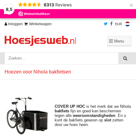
×
6313
Reviews
Wij slaan cookies op om onze website te verbeteren. Is dat akkoord?
Ja
8,5
Nee
Meer over cookies »
Inloggen
Winkelwagen
EUR
Hoezen voor Nihola bakfietsen
COVER UP HOC
is het merk dat uw Nihola
bakfiets
fijn en goed kan beschermen
tegen alle
weersomstandigheden
. En u
kunt de bakfiets gewoon op
slot
zetten
door uw hoes heen.