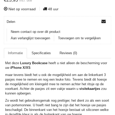
€25,95
Incl. btw
Niet op voorraad
48 uur
Delen
Neem contact op over dit product
Aan verlanglijst toevoegen
Toevoegen om te vergelijken
Informatie
Specificaties
Reviews (0)
Met deze
Luxury Bookcase
heeft u niet alleen de bescherming voor
uw
iPhone X/XS
maar tevens biedt het u ook de mogelijkheid om aan de linkerkant 3
pasjes mee te nemen en nog een leuke foto. Tevens biedt dit hoesje
de mogelijkheid om kleingeld mee te nemen achter het ritsje op de
voorkant. Achter de pasjes zit een vakje waarin u
visitekaartjes
zou
kunnen opbergen.
Zo wordt het gebruikersgemak nog prettiger, het dient zo als een soort
van portemonnee. U hoeft niet bang te zijn dat het hoesje uw pasjes
beschadigd. De binnenkant van het hoesje bestaat uit siliconen welke
in dezelfde kleur is als de buitenkant van uw hoesje.