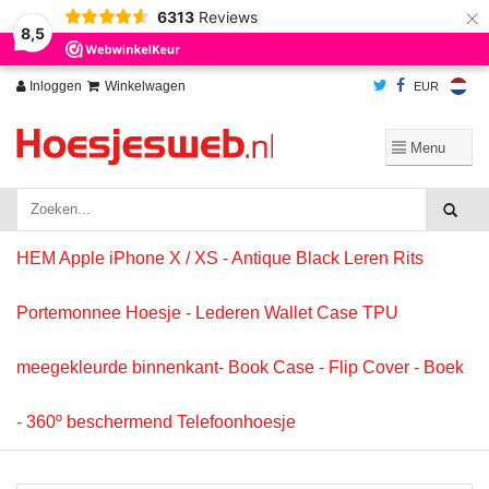
×
6313
Reviews
Wij slaan cookies op om onze website te verbeteren. Is dat akkoord?
Ja
8,5
Nee
Meer over cookies »
Inloggen
Winkelwagen
EUR
HEM Apple iPhone X / XS - Antique Black Leren Rits
Portemonnee Hoesje - Lederen Wallet Case TPU
meegekleurde binnenkant- Book Case - Flip Cover - Boek
- 360º beschermend Telefoonhoesje