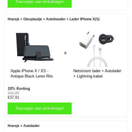
Toevoegen aan winkelwagen
Toevoegen aan winkelwagen
Hoesje + Glasplaatje + Autohouder + Lader IPhone X(S)
+
Apple iPhone X / XS -
Netstroom lader + Autolader
Antique Black Leren Rits
+ Lightning kabel
Portemonnee Hoesje -
Lederen Wallet Case TPU
10% Korting
meegekleurde binnenkant-
€41,90
€37,91
Book Case - Flip Cover -
Boek - 360º beschermend
Telefoonhoesje
Toevoegen aan winkelwagen
Toevoegen aan winkelwagen
Hoesje + Autolader