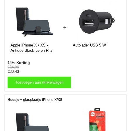
+
Apple iPhone X / XS -
Autolader USB 5 W
Antique Black Leren Rits
Portemonnee Hoesje -
Lederen Wallet Case TPU
14% Korting
meegekleurde binnenkant-
€34,90
€30,43
Book Case - Flip Cover -
Boek - 360º beschermend
Telefoonhoesje
Toevoegen aan winkelwagen
Toevoegen aan winkelwagen
Hoesje + glasplaatje iPhone X/XS