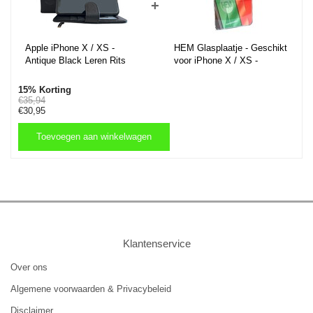
+
Apple iPhone X / XS -
HEM Glasplaatje - Geschikt
Antique Black Leren Rits
voor iPhone X / XS -
Portemonnee Hoesje -
Screenprotector / Tempered
Lederen Wallet Case TPU
Glass / Glasplaatje iPhone
15% Korting
meegekleurde binnenkant-
Standaard
€35,94
€30,95
Book Case - Flip Cover -
Boek - 360º beschermend
Telefoonhoesje
Toevoegen aan winkelwagen
Toevoegen aan winkelwagen
Klantenservice
Over ons
Algemene voorwaarden & Privacybeleid
Disclaimer