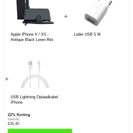
+
Apple iPhone X / XS -
Lader USB 5 W
Antique Black Leren Rits
Portemonnee Hoesje -
Lederen Wallet Case TPU
meegekleurde binnenkant-
Book Case - Flip Cover -
Boek - 360º beschermend
Telefoonhoesje
+
USB Lightning Oplaadkabel
iPhone
22% Korting
€44,85
€35,40