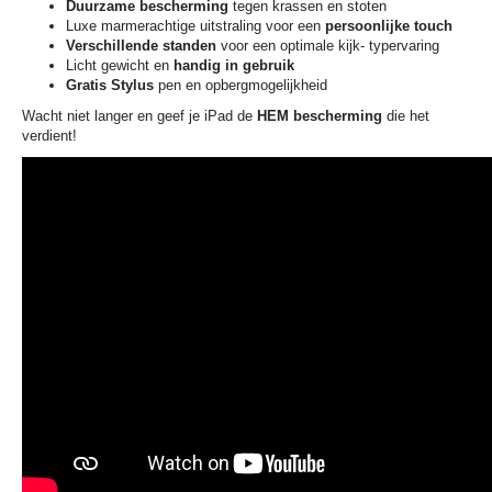
Duurzame bescherming
tegen krassen en stoten
Luxe marmerachtige uitstraling voor een
persoonlijke touch
Verschillende standen
voor een optimale kijk- typervaring
Licht gewicht en
handig in gebruik
Gratis Stylus
pen en opbergmogelijkheid
Wacht niet langer en geef je iPad de
HEM bescherming
die het
verdient!