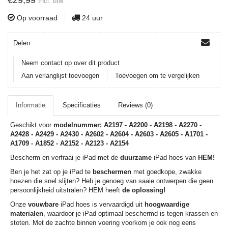
€29,99
Incl. btw
Op voorraad
24 uur
Delen
Neem contact op over dit product
Aan verlanglijst toevoegen
Toevoegen om te vergelijken
Informatie
Specificaties
Reviews (0)
Geschikt voor
modelnummer; A2197 - A2200 - A2198 - A2270 -
A2428 - A2429 - A2430 - A2602 - A2604 - A2603 - A2605 - A1701 -
A1709 - A1852 - A2152 - A2123 - A2154
Bescherm en verfraai je iPad met de
duurzame
iPad hoes van
HEM!
Ben je het zat op je iPad te
beschermen
met goedkope, zwakke
hoezen die snel slijten? Heb je genoeg van saaie ontwerpen die geen
persoonlijkheid uitstralen? HEM heeft
de oplossing!
Onze
vouwbare
iPad hoes is vervaardigd uit
hoogwaardige
materialen
, waardoor je iPad optimaal beschermd is tegen krassen en
stoten. Met de zachte binnen voering voorkom je ook nog eens