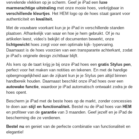
vervelende vlekken op je scherm. Geef je iPad een
luxe
marmerachtige uitstraling
met onze mooie hoes, verkrijgbaar in
verschillende kleurtjes
. Het HEM logo op de hoes staat garant voor
authenticiteit en
kwaliteit.
Met de vouwbare voorkant kun je je iPad in verschillende standen
plaatsen. Afhankelijk van waar en hoe je hem gebruikt. Of je nu
artikelen leest, video’s bekijkt of documenten bewerkt, onze
lichtgewicht
hoes zorgt voor een optimale kijk- typervaring.
Daarnaast is de hoes voorzien van een transparante achterkant, zodat
je iPad’s originele design zichtbaar blijft.
Als kers op de taart krijg je bij onze iPad hoes een
gratis Stylus pen
,
perfect voor het maken van notities en tekenen. En met de handige
opbergmogelijkheid aan de zijkant kun je je Stylus pen altijd binnen
handbereik houden. Daarnaast beschikt onze iPad hoes over een
autowake functie
, waardoor je iPad automatisch ontwaakt zodra je de
hoes opent.
Bescherm je iPad met de beste hoes op de markt, zonder concessies
te doen aan
stijl en functionaliteit.
Bestel nu de iPad hoes van
HEM
en profiteer van de
garantie
van 3 maanden. Geef jezelf en je iPad de
bescherming die ze verdienen.
Bestel nu
en geniet van de perfecte combinatie van functionaliteit en
elegantie!