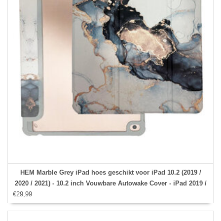
HEM Marble Grey iPad hoes geschikt voor iPad 10.2 (2019 /
2020 / 2021) - 10.2 inch Vouwbare Autowake Cover - iPad 2019 /
€29,99
2020 / 2021 hoes - iPad 7 / 8 / 9 Hoes - 7e / 8e / 9e generatie
hoes - Met Stylus opbergmogelijkheid