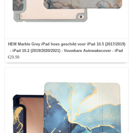
HEM Marble Grey iPad hoes geschikt voor iPad 10.5 (2017/2019)
- iPad 10.2 (2019/2020/2021) - Vouwbare Autowakecover - iPad
€29,99
7/8/9 hoes - iPad Air 3 hoes - iPad Pro 10.5 hoes - Met stylus
opbergmogelijkheid