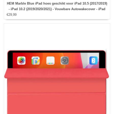
HEM Marble Blue iPad hoes geschikt voor iPad 10.5 (2017/2019)
- iPad 10.2 (2019/2020/2021) - Vouwbare Autowakecover - iPad
€29,99
7/8/9 hoes - iPad Air 3 hoes - iPad Pro 10.5 hoes - Met stylus
opbergmogelijkheid