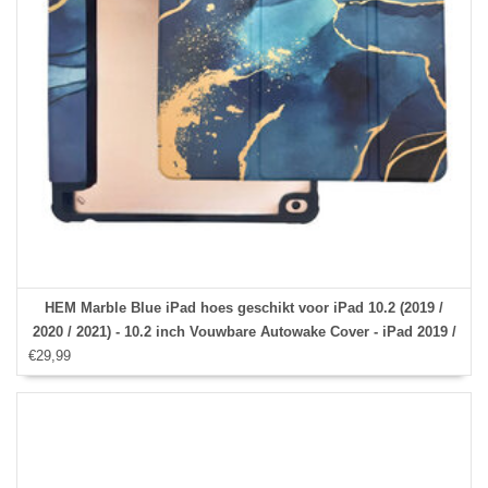
HEM Marble Blue iPad hoes geschikt voor iPad 10.2 (2019 /
2020 / 2021) - 10.2 inch Vouwbare Autowake Cover - iPad 2019 /
€29,99
2020 / 2021 hoes - iPad 7 / 8 / 9 Hoes - 7e / 8e / 9e generatie
hoes - Met Stylus opbergmogelijkheid