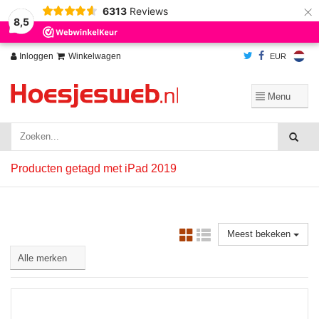
×
6313
Reviews
Wij slaan cookies op om onze website te verbeteren. Is dat akkoord?
Ja
8,5
Nee
Meer over cookies »
Inloggen
Winkelwagen
EUR
Producten getagd met iPad 2019
Meest bekeken