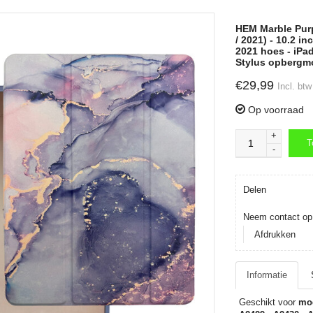
HEM Marble Purp
/ 2021) - 10.2 i
2021 hoes - iPad 
Stylus opbergmo
€29,99
Incl. btw
Op voorraad
+
T
-
T
Delen
Neem contact op 
Afdrukken
Informatie
Geschikt voor
mod