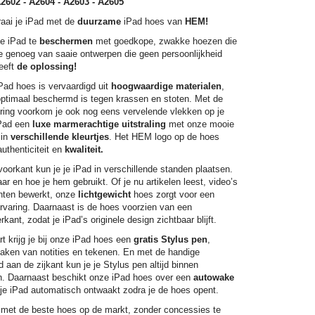
A2602 - A2604 - A2603 - A2605
aai je iPad met de
duurzame
iPad hoes van
HEM!
je iPad te
beschermen
met goedkope, zwakke hoezen die
je genoeg van saaie ontwerpen die geen persoonlijkheid
eeft
de oplossing!
Pad hoes is vervaardigd uit
hoogwaardige materialen
,
optimaal beschermd is tegen krassen en stoten. Met de
ring voorkom je ook nog eens vervelende vlekken op je
iPad een
luxe marmerachtige uitstraling
met onze mooie
 in
verschillende kleurtjes
. Het HEM logo op de hoes
authenticiteit en
kwaliteit.
orkant kun je je iPad in verschillende standen plaatsen.
ar en hoe je hem gebruikt. Of je nu artikelen leest, video’s
nten bewerkt, onze
lichtgewicht
hoes zorgt voor een
ervaring. Daarnaast is de hoes voorzien van een
kant, zodat je iPad’s originele design zichtbaar blijft.
rt krijg je bij onze iPad hoes een
gratis Stylus pen
,
maken van notities en tekenen. En met de handige
 aan de zijkant kun je je Stylus pen altijd binnen
. Daarnaast beschikt onze iPad hoes over een
autowake
 je iPad automatisch ontwaakt zodra je de hoes opent.
met de beste hoes op de markt, zonder concessies te