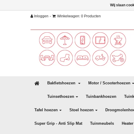
Wij slaan coo
-
Inloggen
Winkelwagen: 0 Producten
Bakfietshoezen
Motor / Scooterhoezen
Tuinsethoezen
Tuinbankhoezen
Tuin
Tafel hoezen
Stoel hoezen
Droogmolenho
Super Grip - Anti Slip Mat
Tuinmeubels
Heater