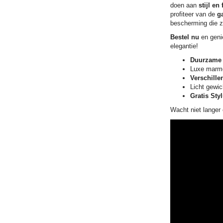
doen aan
stijl en 
profiteer van de
ga
bescherming die z
Bestel nu
en genie
elegantie!
Duurzame
Luxe marme
Verschille
Licht gewi
Gratis Sty
Wacht niet langer