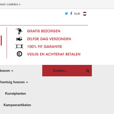
over cookies »
EUR
oezen
Voertuig hoezen
Kunstplanten
Kampeerartikelen