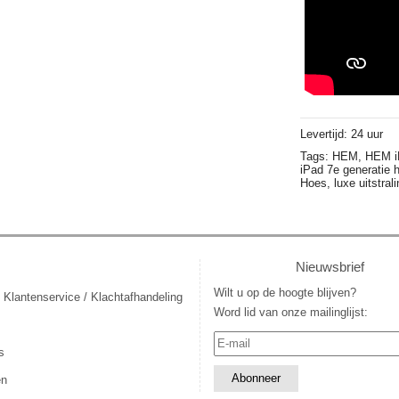
Levertijd: 24 uur
Tags:
HEM,
HEM i
iPad 7e generatie 
Hoes,
luxe uitstral
Nieuwsbrief
Wilt u op de hoogte blijven?
 Klantenservice / Klachtafhandeling
Word lid van onze mailinglijst:
s
en