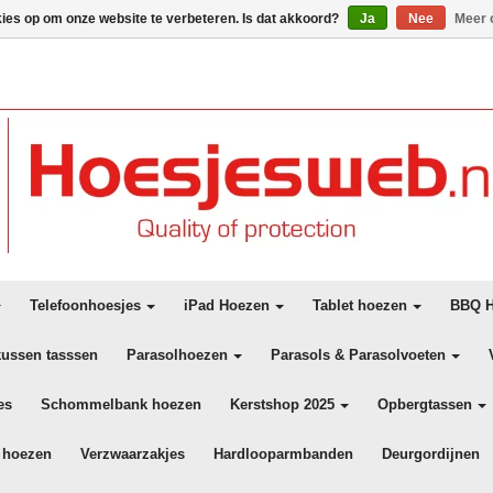
kies op om onze website te verbeteren. Is dat akkoord?
Ja
Nee
Meer 
Telefoonhoesjes
iPad Hoezen
Tablet hoezen
BBQ H
kussen tasssen
Parasolhoezen
Parasols & Parasolvoeten
es
Schommelbank hoezen
Kerstshop 2025
Opbergtassen
 hoezen
Verzwaarzakjes
Hardlooparmbanden
Deurgordijnen