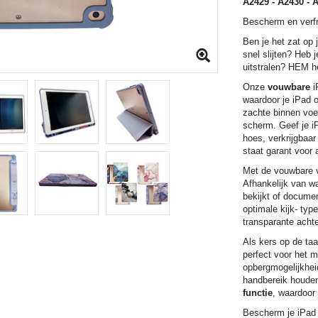
A2429 - A2430 - 
Bescherm en verfr
Ben je het zat op 
snel slijten? Heb 
uitstralen? HEM h
Onze
vouwbare
i
waardoor je iPad 
zachte binnen voe
scherm. Geef je 
hoes, verkrijgbaar
staat garant voor 
Met de vouwbare vo
Afhankelijk van wa
bekijkt of docume
optimale kijk- typ
transparante achter
Als kers op de taa
perfect voor het 
opbergmogelijkheid
handbereik houden
functie
, waardoor
Bescherm je iPad 