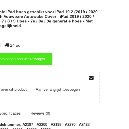
le iPad hoes geschikt voor iPad 10.2 (2019 / 2020
nch Vouwbare Autowake Cover - iPad 2019 / 2020 /
7 / 8 / 9 Hoes - 7e / 8e / 9e generatie hoes - Met
gelijkheid
24 uur
oevoegen aan winkelwagen
oevoegen aan winkelwagen
over dit product
Aan verlanglijst toevoegen
Specificaties
Reviews (0)
elnummer; A2197 - A2200 - A2198 - A2270 - A2428 -