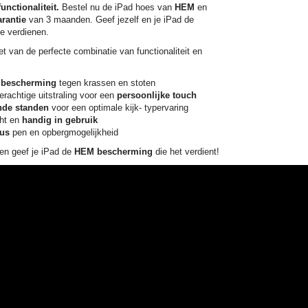
functionaliteit.
Bestel nu de iPad hoes van
HEM
en
rantie
van 3 maanden. Geef jezelf en je iPad de
e verdienen.
t van de perfecte combinatie van functionaliteit en
 bescherming
tegen krassen en stoten
rachtige uitstraling voor een
persoonlijke touch
nde standen
voor een optimale kijk- typervaring
cht en
handig in gebruik
lus
pen en opbergmogelijkheid
 en geef je iPad de
HEM bescherming
die het verdient!