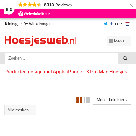
×
6313
Reviews
Wij slaan cookies op om onze website te verbeteren. Is dat akkoord?
Ja
8,5
Nee
Meer over cookies »
Inloggen
Winkelwagen
EUR
Producten getagd met Apple iPhone 13 Pro Max Hoesjes
Meest bekeken